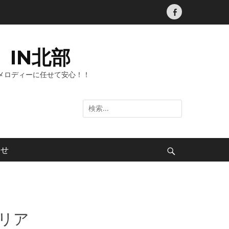
Facebook
IN北部
メロディーに任せて安心！！
検
索:
わせ
検
索
リア