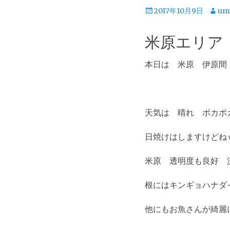
投
投
2017年10月9日
um
稿
稿
日
者
米原エリア
本日は 米原 伊原間
天気は 晴れ ポカポ
日焼けはしますけどね
米原 透明度も良好 
根にはキンギョハナダ
他にもお魚さんが綺麗