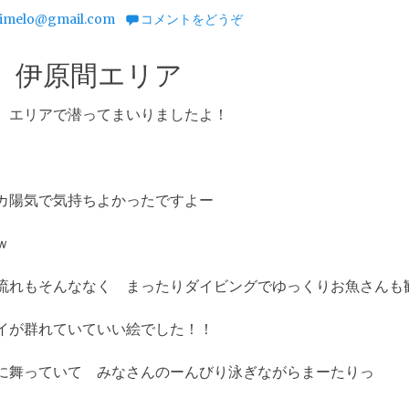
imelo@gmail.com
コメントをどうぞ
 伊原間エリア
 エリアで潜ってまいりましたよ！
カ陽気で気持ちよかったですよー
ｗ
流れもそんななく まったりダイビングでゆっくりお魚さんも
イが群れていていい絵でした！！
に舞っていて みなさんのーんびり泳ぎながらまーたりっ