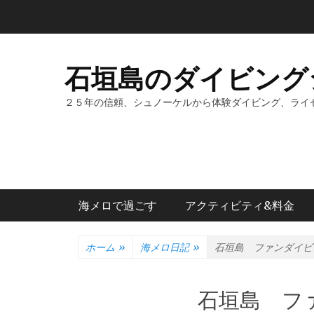
コ
ン
テ
ン
石垣島のダイビング
ツ
へ
２５年の信頼、シュノーケルから体験ダイビング、ライ
ス
キ
ッ
プ
メインメニュー
海メロで過ごす
アクティビティ&料金
ホーム
»
海メロ日記
»
石垣島 ファンダイビ
石垣島 フ