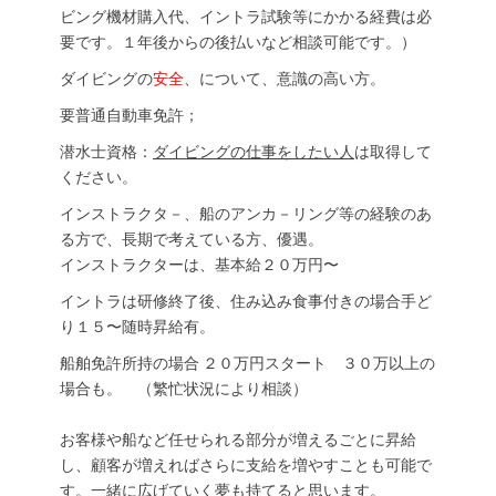
ビング機材購入代、イントラ試験等にかかる経費は必
要です。１年後からの後払いなど相談可能です。）
ダイビングの
安全
、について、意識の高い方。
要普通自動車免許；
潜水士資格：
ダイビングの仕事をしたい人
は取得して
ください。
インストラクタ－、船のアンカ－リング等の経験のあ
る方で、長期で考えている方、優遇。
インストラクターは、基本給２０万円〜
イントラは研修終了後、住み込み食事付きの場合手ど
り１５〜随時昇給有。
船舶免許所持の場合 ２０万円スタート ３０万以上の
場合も。 （繁忙状況により相談）
お客様や船など任せられる部分が増えるごとに昇給
し、顧客が増えればさらに支給を増やすことも可能で
す。一緒に広げていく夢も持てると思います。