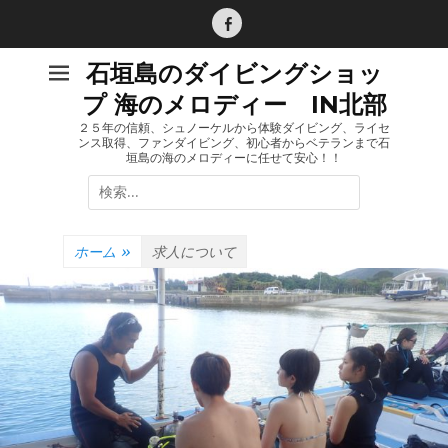
コ
ン
Facebook
テ
石垣島のダイビングショッ
ン
プ 海のメロディー IN北部
ツ
へ
２５年の信頼、シュノーケルから体験ダイビング、ライセ
ンス取得、ファンダイビング、初心者からベテランまで石
ス
垣島の海のメロディーに任せて安心！！
キ
検
ッ
索:
プ
ホーム
»
求人について