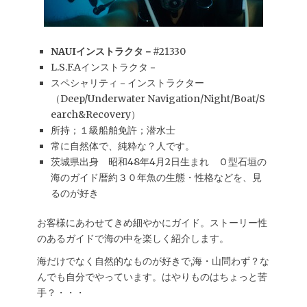
NAUIインストラクタ－
#21330
L.S.F.Aインストラクタ－
スペシャリティ－インストラクター
（Deep/Underwater Navigation/Night/Boat/S
earch&Recovery）
所持；１級船舶免許；潜水士
常に自然体で、純粋な？人です。
茨城県出身 昭和48年4月2日生まれ Ｏ型石垣の
海のガイド暦約３０年魚の生態・性格などを、見
るのが好き
お客様にあわせてきめ細やかにガイド。ストーリー性
のあるガイドで海の中を楽しく紹介します。
海だけでなく自然的なものが好きで,海・山問わず？な
んでも自分でやっています。はやりものはちょっと苦
手？・・・