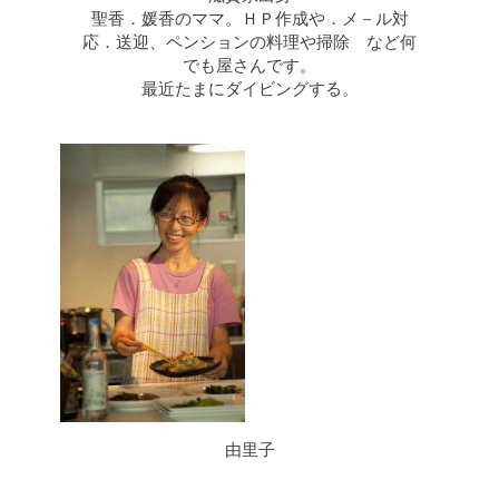
聖香．媛香のママ。ＨＰ作成や．メ－ル対
応．送迎、ペンションの料理や掃除 など何
でも屋さんです。
最近たまにダイビングする。
由里子