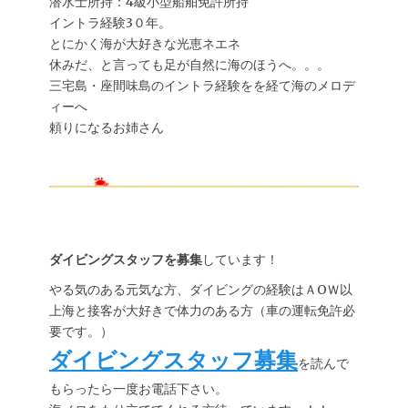
潜水士所持：4級小型船舶免許所持
イントラ経験3０年。
とにかく海が大好きな光恵ネエネ
休みだ、と言っても足が自然に海のほうへ。。。
三宅島・座間味島のイントラ経験をを経て海のメロデ
ィーへ
頼りになるお姉さん
ダイビングスタッフを募集
しています！
やる気のある元気な方、ダイビングの経験はＡOＷ以
上海と接客が大好きで体力のある方（車の運転免許必
要です。）
ダイビングスタッフ募集
を読んで
もらったら一度お電話下さい。