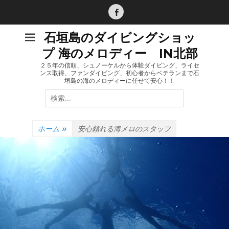
コ
ン
Facebook
テ
石垣島のダイビングショッ
ン
プ 海のメロディー IN北部
ツ
へ
２５年の信頼、シュノーケルから体験ダイビング、ライセ
ンス取得、ファンダイビング、初心者からベテランまで石
ス
垣島の海のメロディーに任せて安心！！
キ
検
ッ
索:
プ
ホーム
»
安心頼れる海メロのスタッフ