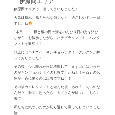
伊原間エリア
伊原間エリアで 潜ってまいりました！
天気は晴れ 風もそんな強くなく 過ごしやすい一日
でしたね
1本目 根と根の間の溝をのんびり日の光を浴び
ながら お散歩しながら ハナビラクマノミ ハマク
マノミを観察！！
頭上にはハナゴイ キンギョハナダイ グルクンが舞
っておりました！
その後 少し離れた根に移動して まず目にはいった
のがキンギョハナダイの乱舞でしたね！！何百ものお
魚が一斉に動くのは圧巻ですね！！
その後カクレクマノミと遊んだ後 あれ？ 丸いのな
んだ？ 疑問に思ったら カメさんが徐々にこちらに
来て
私たちに気づいたのか切り返して帰ってしまいました
泣