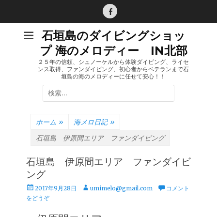
コ
ン
Facebook
テ
石垣島のダイビングショッ
ン
プ 海のメロディー IN北部
ツ
へ
２５年の信頼、シュノーケルから体験ダイビング、ライセ
ンス取得、ファンダイビング、初心者からベテランまで石
ス
垣島の海のメロディーに任せて安心！！
キ
検
ッ
索:
プ
ホーム
»
海メロ日記
»
石垣島 伊原間エリア ファンダイビング
石垣島 伊原間エリア ファンダイビ
ング
投
投
2017年9月28日
umimelo@gmail.com
コメント
稿
稿
をどうぞ
日
者