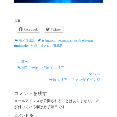
共有:
Facebook
Twitter
カ
タ
海メロ日記
ishigaki
、
okinawa
、
scubadiving
、
テ
グ
umimelo
、
沖縄
、
海メロ
、
石垣島
ゴ
リ
ー
投
← 前へ
前
石垣島 米原 伊原間エリア
稿
の
次へ →
ナ
投
次
米原エリア ファンダイビング
ビ
稿:
の
ゲ
投
コメントを残す
ー
稿:
メールアドレスが公開されることはありません。
※
シ
が付いている欄は必須項目です
ョ
コメント
ン
※