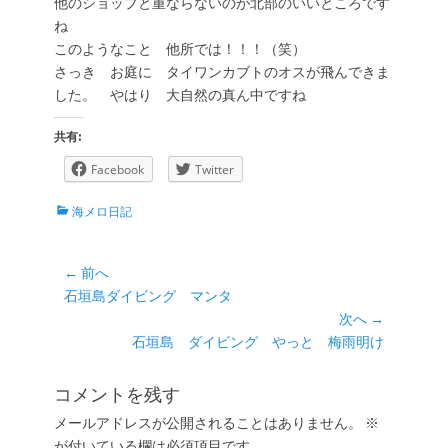
他のショップと重ならないのが北部のいいところです
ね
このようなこと 他所では！！！（笑）
さっき お庭に タイワンカブトのオスが飛んできま
した。 やはり 大自然の真ん中ですね
共有:
Facebook
Twitter
カ
海メロ日記
テ
ゴ
リ
投
← 前へ
ー
前
石垣島ダイビング マンタ
稿
の
次へ →
ナ
投
次
石垣島 ダイビング やっと 梅雨明け
ビ
稿:
の
ゲ
投
コメントを残す
ー
稿:
メールアドレスが公開されることはありません。
※
シ
が付いている欄は必須項目です