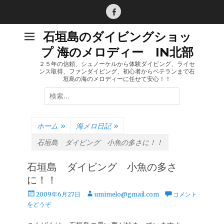
コ
ン
Facebook
テ
石垣島のダイビングショッ
ン
プ 海のメロディー IN北部
ツ
へ
２５年の信頼、シュノーケルから体験ダイビング、ライセ
ンス取得、ファンダイビング、初心者からベテランまで石
ス
垣島の海のメロディーに任せて安心！！
キ
検
ッ
索:
プ
ホーム
»
海メロ日記
»
石垣島 ダイビング 小魚の多さに！！
石垣島 ダイビング 小魚の多さ
に！！
投
投
2009年6月27日
umimelo@gmail.com
コメント
稿
稿
をどうぞ
日
者