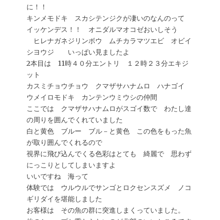
に！！
キンメモドキ スカシテンジクが凄いのなんのって
イッケンデス！！ オニダルマオコゼおいしそう
ヒレナガネジリンボウ ムチカラマツエビ オビイ
シヨウジ いっぱい見ましたよ
2本目は 11時４０分エントリ １２時２３分エキジ
ット
カスミチョウチョウ クマザサハナムロ ハナゴイ
ウメイロモドキ カンテンウミウシの仲間
ここでは クマザサハナムロがスゴイ数で わたし達
の周りを囲んでくれていました
白と黄色 ブルー ブル－と黄色 この色をもった魚
が取り囲んでくれるので
視界に飛び込んでくる色彩はとても 綺麗で 思わず
にっこりとしてしまいますよ
いいですね 海って
体験では ウルウルでサンゴとロクセンスズメ ノコ
ギリダイを堪能しました
お客様は その魚の群に突進しまくっていました。