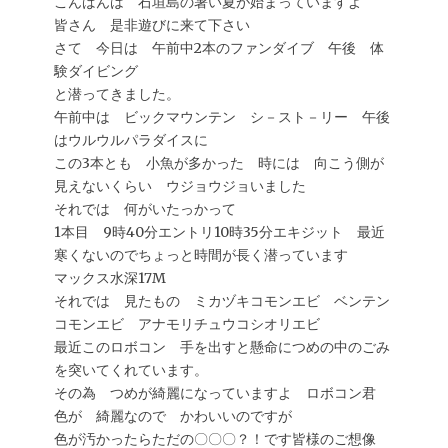
こんばんは 石垣島の暑い夏が始まっていますよ
皆さん 是非遊びに来て下さい
さて 今日は 午前中2本のファンダイブ 午後 体
験ダイビング
と潜ってきました。
午前中は ビックマウンテン シ－スト－リー 午後
はウルウルパラダイスに
この3本とも 小魚が多かった 時には 向こう側が
見えないくらい ウジョウジョいました
それでは 何がいたっかって
1本目 9時40分エントリ10時35分エキジット 最近
寒くないのでちょっと時間が長く潜っています
マックス水深17M
それでは 見たもの ミカヅキコモンエビ ベンテン
コモンエビ アナモリチュウコシオリエビ
最近このロボコン 手を出すと懸命につめの中のごみ
を突いてくれています。
その為 つめが綺麗になっていますよ ロボコン君
色が 綺麗なので かわいいのですが
色が汚かったらただの〇〇〇？！です皆様のご想像