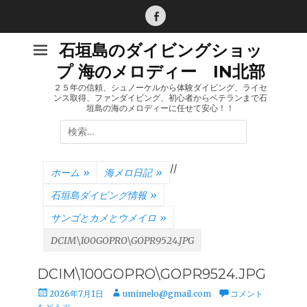
コ
ン
Facebook
テ
石垣島のダイビングショッ
ン
プ 海のメロディー IN北部
ツ
へ
２５年の信頼、シュノーケルから体験ダイビング、ライセ
ンス取得、ファンダイビング、初心者からベテランまで石
ス
垣島の海のメロディーに任せて安心！！
キ
検
ッ
索:
プ
/
/
ホーム
»
海メロ日記
»
石垣島ダイビング情報
»
サンゴとカメとウメイロ
»
DCIM\100GOPRO\GOPR9524.JPG
DCIM\100GOPRO\GOPR9524.JPG
投
投
2026年7月1日
umimelo@gmail.com
コメント
稿
稿