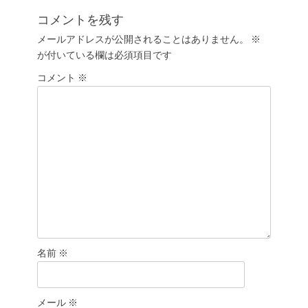
ナ
投
コメントを残す
ビ
稿:
ゲ
メールアドレスが公開されることはありません。
※
が付いている欄は必須項目です
ー
シ
コメント
※
ョ
ン
名前
※
メール
※