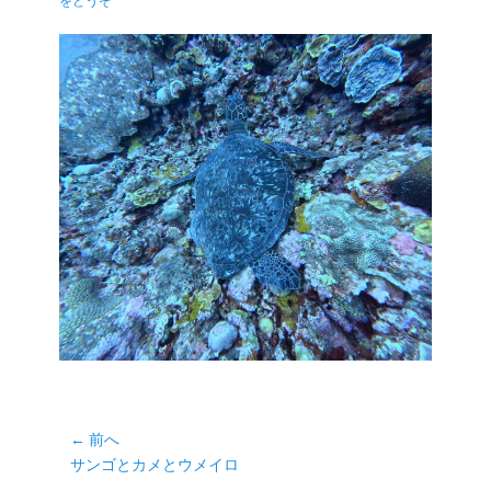
をどうぞ
日
者
投
← 前へ
前
サンゴとカメとウメイロ
稿
の