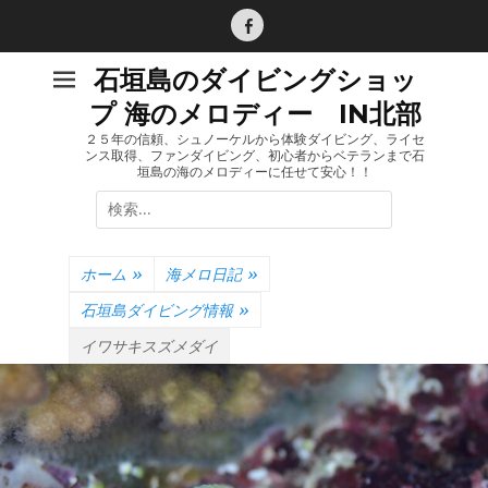
コ
ン
Facebook
テ
石垣島のダイビングショッ
ン
プ 海のメロディー IN北部
ツ
へ
２５年の信頼、シュノーケルから体験ダイビング、ライセ
ンス取得、ファンダイビング、初心者からベテランまで石
ス
垣島の海のメロディーに任せて安心！！
キ
検
ッ
索:
プ
ホーム
»
海メロ日記
»
石垣島ダイビング情報
»
イワサキスズメダイ