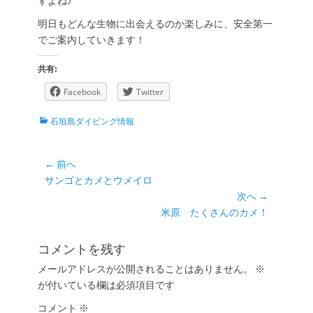
すよね♪
明日もどんな生物に出会えるのか楽しみに、安全第一
でご案内していきます！
共有:
Facebook
Twitter
カ
石垣島ダイビング情報
テ
ゴ
リ
投
← 前へ
ー
前
サンゴとカメとウメイロ
稿
の
次へ →
ナ
投
次
米原 たくさんのカメ！
ビ
稿:
の
ゲ
投
コメントを残す
ー
稿:
メールアドレスが公開されることはありません。
※
シ
が付いている欄は必須項目です
ョ
コメント
ン
※