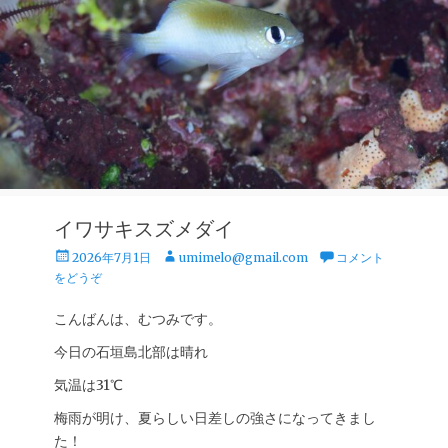
イワサキスズメダイ
投
投
2026年7月1日
umimelo@gmail.com
コメント
稿
稿
をどうぞ
日
者
こんばんは、むつみです。
今日の石垣島北部は晴れ
気温は31℃
梅雨が明け、夏らしい日差しの強さになってきまし
た！