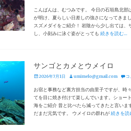
稿
稿
こんばんは、むつみです。 今日の石垣島北部は晴
日
者
が明け、夏らしい日差しの強さになってきまし
スズメダイをご紹介！ 岩陰から少し出ては、
し、小刻みに泳ぐ姿がとっても
続きを読む…
サンゴとカメとウメイロ
投
投
2026年7月1日
umimelo@gmail.com
コ
稿
稿
お宿と事務など裏方担当の由里子ですが、時
日
者
てを目に焼き付けて楽しんでいます。ショー
海をご紹介 昔と比べたら減ってきたと言いま
だまだ元気です。 ウメイロの群れが
続きを読