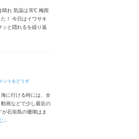
れ 気温は31℃ 梅雨
た！ 今日はイワサキ
サッと隠れるを繰り返
メントをどうぞ
々海に行ける時には、全
ト動画などで少し最近の
すが石垣島の珊瑚はま
む…