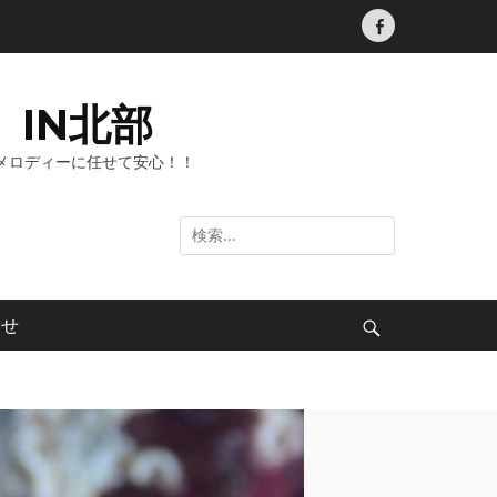
Facebook
IN北部
メロディーに任せて安心！！
検
索:
わせ
検
索