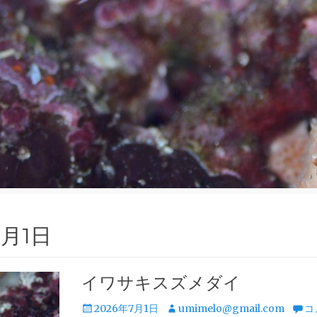
7月1日
イワサキスズメダイ
投
投
2026年7月1日
umimelo@gmail.com
コ