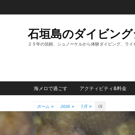
コ
ン
テ
ン
石垣島のダイビング
ツ
へ
２５年の信頼、シュノーケルから体験ダイビング、ライ
ス
キ
ッ
プ
メインメニュー
海メロで過ごす
アクティビティ&料金
ホーム
»
2026
»
7月
»
01