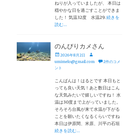
ねりが入っていましたが、 本日は
穏やかな日を過ごすことができま
した！ 気温32度 水温29.
続きを
読む…
のんびりカメさん
投
投
2026年8月2日
稿
稿
umimelo@gmail.com
2件のコメ
日
者
ント
こんばんは！はるとです 本日もと
っても良い天気！あと数日はこん
な天気みたいで嬉しいですね！ 水
温は30度まで上がっていました。
そろそろ台風が来て水温が下がる
ことを願いたくなるくらいですね
本日は伊原間、米原、川平の石垣
続きを読む…