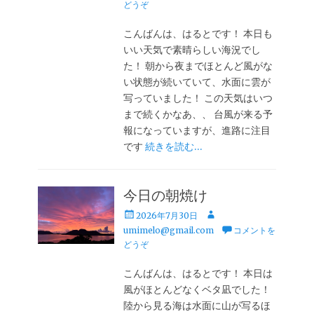
日
者
どうぞ
こんばんは、はるとです！ 本日も
いい天気で素晴らしい海況でし
た！ 朝から夜までほとんど風がな
い状態が続いていて、水面に雲が
写っていました！ この天気はいつ
まで続くかなあ、、 台風が来る予
報になっていますが、進路に注目
です
続きを読む…
今日の朝焼け
投
投
2026年7月30日
稿
稿
umimelo@gmail.com
コメントを
日
者
どうぞ
こんばんは、はるとです！ 本日は
風がほとんどなくベタ凪でした！
陸から見る海は水面に山が写るほ