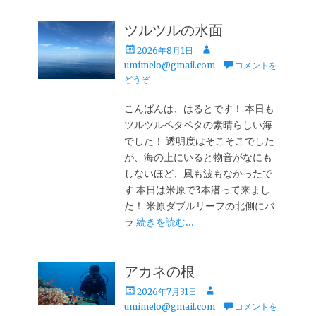
ツルツルの水面
投
投
2026年8月1日
稿
稿
umimelo@gmail.com
コメントを
日
者
どうぞ
こんばんは、はるとです！ 本日も
ツルツルペタペタの素晴らしい海
でした！ 透明度はそこそこでした
が、海の上にいると物音がなにも
しないほど、風も波もなかったで
す 本日は米原で3本潜って来まし
た！ 米原ダブルリーフの北側にバ
ラ
続きを読む…
アカネの根
投
投
2026年7月31日
稿
稿
umimelo@gmail.com
コメントを