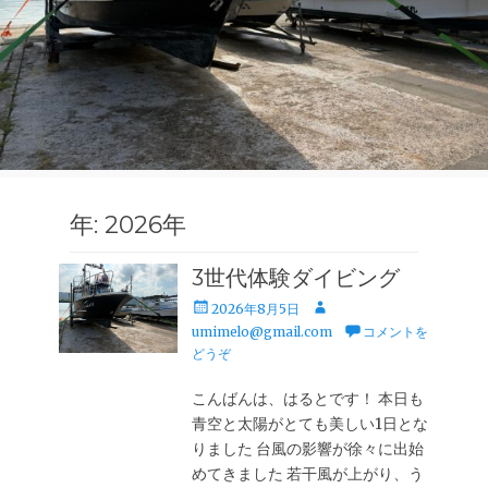
年:
2026年
3世代体験ダイビング
投
投
2026年8月5日
稿
稿
umimelo@gmail.com
コメントを
日
者
どうぞ
こんばんは、はるとです！ 本日も
青空と太陽がとても美しい1日とな
りました 台風の影響が徐々に出始
めてきました 若干風が上がり、う