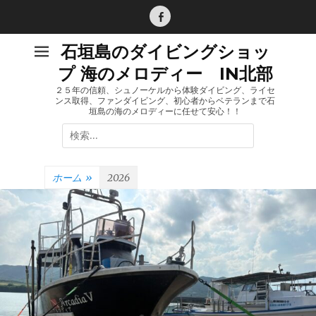
コ
ン
Facebook
テ
石垣島のダイビングショッ
ン
プ 海のメロディー IN北部
ツ
へ
２５年の信頼、シュノーケルから体験ダイビング、ライセ
ンス取得、ファンダイビング、初心者からベテランまで石
ス
垣島の海のメロディーに任せて安心！！
キ
検
ッ
索:
プ
ホーム
»
2026