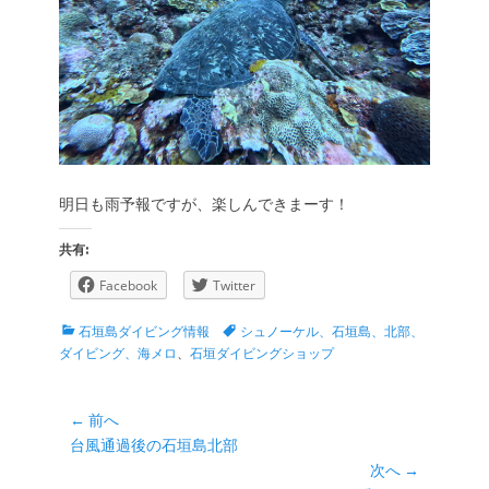
明日も雨予報ですが、楽しんできまーす！
共有:
Facebook
Twitter
カ
タ
石垣島ダイビング情報
シュノーケル、石垣島、北部、
テ
グ
ダイビング、海メロ
、
石垣ダイビングショップ
ゴ
リ
ー
投
← 前へ
前
台風通過後の石垣島北部
稿
の
次へ →
ナ