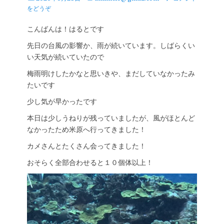
稿
稿
をどうぞ
日
者
こんばんは！はるとです
先日の台風の影響か、雨が続いています。しばらくい
い天気が続いていたので
梅雨明けしたかなと思いきや、まだしていなかったみ
たいです
少し気が早かったです
本日は少しうねりが残っていましたが、風がほとんど
なかったため米原へ行ってきました！
カメさんとたくさん会ってきました！
おそらく全部合わせると１０個体以上！