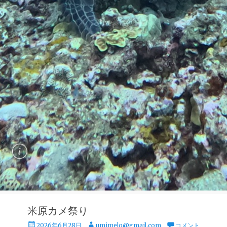
米原カメ祭り
投
投
2026年6月28日
umimelo@gmail.com
コメント