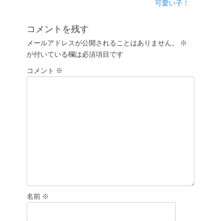
投
次
可愛い子！
ビ
稿:
の
ゲ
投
コメントを残す
ー
稿:
メールアドレスが公開されることはありません。
※
シ
が付いている欄は必須項目です
ョ
コメント
ン
※
名前
※