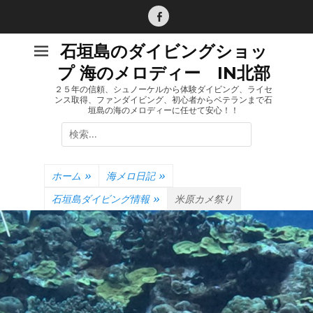
コ
ン
Facebook
テ
石垣島のダイビングショッ
ン
プ 海のメロディー IN北部
ツ
へ
２５年の信頼、シュノーケルから体験ダイビング、ライセ
ンス取得、ファンダイビング、初心者からベテランまで石
ス
垣島の海のメロディーに任せて安心！！
キ
検
ッ
索:
プ
ホーム
»
海メロ日記
»
石垣島ダイビング情報
»
米原カメ祭り