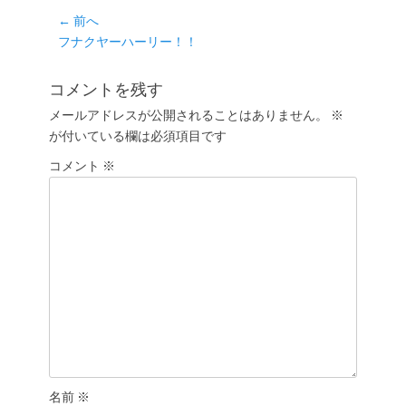
投
← 前へ
前
フナクヤーハーリー！！
稿
の
ナ
投
コメントを残す
ビ
稿:
ゲ
メールアドレスが公開されることはありません。
※
が付いている欄は必須項目です
ー
シ
コメント
※
ョ
ン
名前
※