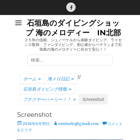
コ
ン
Facebook
テ
石垣島のダイビングショッ
ン
プ 海のメロディー IN北部
ツ
へ
２５年の信頼、シュノーケルから体験ダイビング、ライセ
ンス取得、ファンダイビング、初心者からベテランまで石
ス
垣島の海のメロディーに任せて安心！！
キ
検
ッ
索:
プ
/
/
ホーム
»
海メロ日記
»
石垣島ダイビング情報
»
フナクヤーハーリー！！
»
Screenshot
Screenshot
投
投
2026年6月19日
umimelo@gmail.com
コメント
稿
稿
をどうぞ
日
者