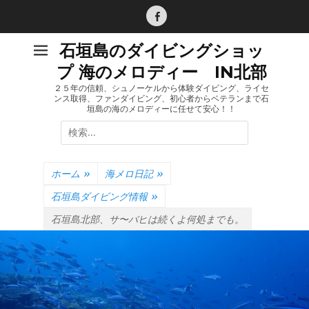
コ
ン
Facebook
テ
石垣島のダイビングショッ
ン
プ 海のメロディー IN北部
ツ
へ
２５年の信頼、シュノーケルから体験ダイビング、ライセ
ンス取得、ファンダイビング、初心者からベテランまで石
ス
垣島の海のメロディーに任せて安心！！
キ
検
ッ
索:
プ
ホーム
»
海メロ日記
»
石垣島ダイビング情報
»
石垣島北部、サ〜バヒは続くよ何処までも。