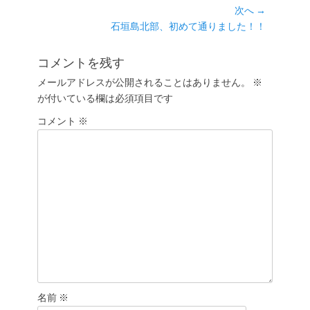
の
次へ →
ナ
投
次
石垣島北部、初めて通りました！！
ビ
稿:
の
ゲ
投
コメントを残す
ー
稿:
メールアドレスが公開されることはありません。
※
シ
が付いている欄は必須項目です
ョ
コメント
ン
※
名前
※