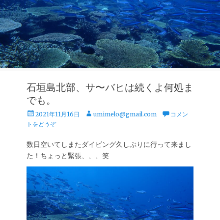
石垣島北部、サ〜バヒは続くよ何処ま
でも。
投
投
2021年11月16日
umimelo@gmail.com
コメン
稿
稿
トをどうぞ
日
者
数日空いてしまたダイビング久しぶりに行って来まし
た！ちょっと緊張、、、笑