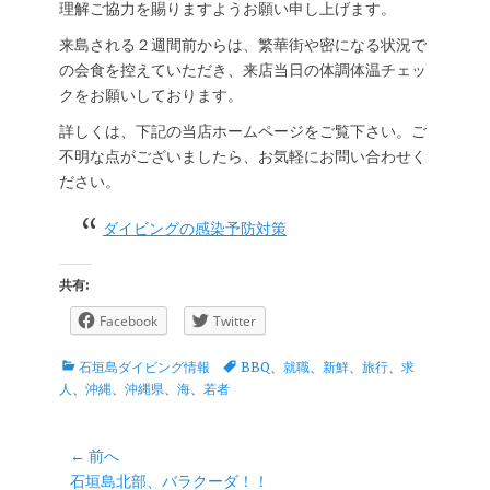
理解ご協力を賜りますようお願い申し上げます。
来島される２週間前からは、繁華街や密になる状況で
の会食を控えていただき、来店当日の体調体温チェッ
クをお願いしております。
詳しくは、下記の当店ホームページをご覧下さい。ご
不明な点がございましたら、お気軽にお問い合わせく
ださい。
ダイビングの感染予防対策
共有:
Facebook
Twitter
カ
タ
石垣島ダイビング情報
BBQ
、
就職
、
新鮮
、
旅行
、
求
テ
グ
人
、
沖縄
、
沖縄県
、
海
、
若者
ゴ
リ
ー
投
← 前へ
前
石垣島北部、バラクーダ！！
稿