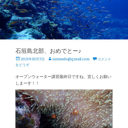
石垣島北部、おめでとー♪
投
投
2021年10月7日
umimelo@gmail.com
コメント
稿
稿
をどうぞ
日
者
オープンウォーター講習最終日ですね、宜しくお願い
しまーす！！