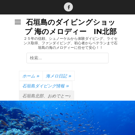
コ
ン
Facebook
テ
石垣島のダイビングショッ
ン
プ 海のメロディー IN北部
ツ
へ
２５年の信頼、シュノーケルから体験ダイビング、ライセ
ンス取得、ファンダイビング、初心者からベテランまで石
ス
垣島の海のメロディーに任せて安心！！
キ
検
ッ
索:
プ
ホーム
»
海メロ日記
»
石垣島ダイビング情報
»
石垣島北部、おめでとー♪