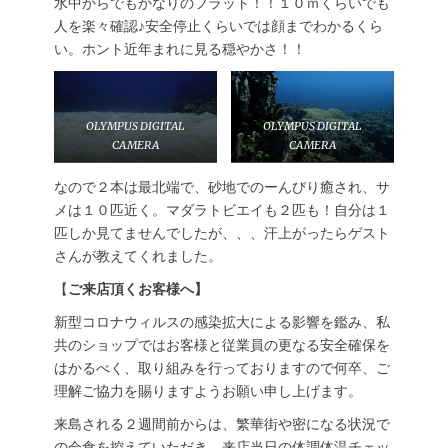
水中からでもかなりのフラット！！１０ｍくらいでも
人を楽々確認♪安全停止くらいでは顔までわかるくら
い。ホント近年まれに見る穏やかさ！！
OLYMPUS DIGITAL
OLYMPUS DIGITAL
CAMERA
CAMERA
なので２本は最北端で、砂地でのーんびり癒され、サ
メは１０匹近く。マダラトビエイも２匹も！自分は１
匹しか見てませんでしたが、、、汗上がったらゲスト
さんが教えてくれました。
【
ご来店頂くお客様へ】
新型コロナウィルスの感染拡大による影響を鑑み、私
共のショップではお客様と従業員の更なる安全確保を
はかるべく、取り組みを行っておりますので何卒、ご
理解ご協力を賜りますようお願い申し上げます。
来島される２週間前からは、繁華街や密になる状況で
の会食を控えていただき、来店当日の体調体温チェッ