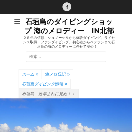
コ
ン
Facebook
テ
石垣島のダイビングショッ
ン
プ 海のメロディー IN北部
ツ
へ
２５年の信頼、シュノーケルから体験ダイビング、ライセ
ンス取得、ファンダイビング、初心者からベテランまで石
ス
垣島の海のメロディーに任せて安心！！
キ
検
ッ
索:
プ
ホーム
»
海メロ日記
»
石垣島ダイビング情報
»
石垣島、近年まれに見ぬ！！