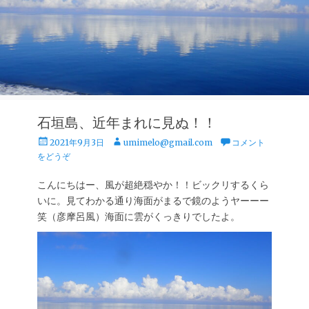
石垣島、近年まれに見ぬ！！
投
投
2021年9月3日
umimelo@gmail.com
コメント
稿
稿
をどうぞ
日
者
こんにちはー、風が超絶穏やか！！ビックリするくら
いに。見てわかる通り海面がまるで鏡のようヤーーー
笑（彦摩呂風）海面に雲がくっきりでしたよ。