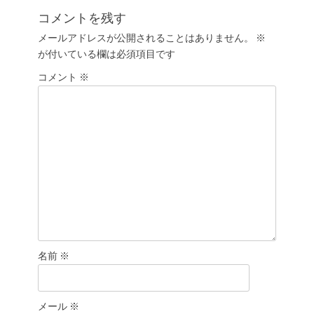
ゲ
投
コメントを残す
ー
稿:
メールアドレスが公開されることはありません。
※
シ
が付いている欄は必須項目です
ョ
コメント
ン
※
名前
※
メール
※