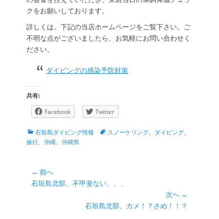
クをお願いしております。
詳しくは、下記の当店ホームページをご覧下さい。ご
不明な点がございましたら、お気軽にお問い合わせく
ださい。
ダイビングの感染予防対策
共有:
Facebook
Twitter
カ
タ
石垣島ダイビング情報
スノーケリング
、
ダイビング
、
テ
グ
旅行
、
沖縄
、
沖縄県
ゴ
リ
ー
投
← 前へ
前
石垣島北部、不甲斐ない、、、
稿
の
次へ →
ナ
投
次
石垣島北部、カメ！？さめ！！？
ビ
稿:
の