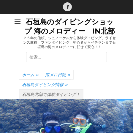
コ
ン
Facebook
テ
石垣島のダイビングショッ
ン
プ 海のメロディー IN北部
ツ
へ
２５年の信頼、シュノーケルから体験ダイビング、ライセ
ンス取得、ファンダイビング、初心者からベテランまで石
ス
垣島の海のメロディーに任せて安心！！
キ
検
ッ
索:
プ
ホーム
»
海メロ日記
»
石垣島ダイビング情報
»
石垣島北部で体験ダイビング！