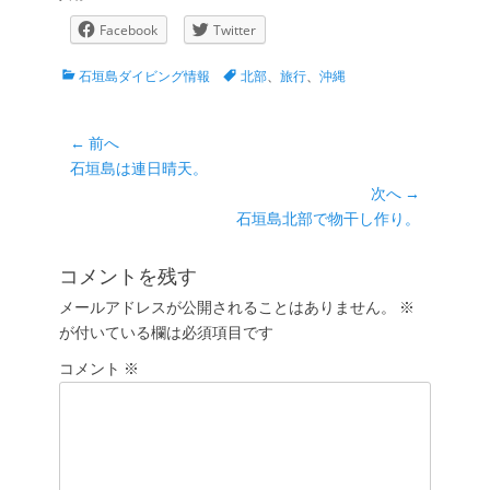
Facebook
Twitter
カ
タ
石垣島ダイビング情報
北部
、
旅行
、
沖縄
テ
グ
ゴ
リ
投
← 前へ
ー
前
石垣島は連日晴天。
稿
の
次へ →
ナ
投
次
石垣島北部で物干し作り。
ビ
稿:
の
ゲ
投
コメントを残す
ー
稿:
メールアドレスが公開されることはありません。
※
シ
が付いている欄は必須項目です
ョ
コメント
ン
※