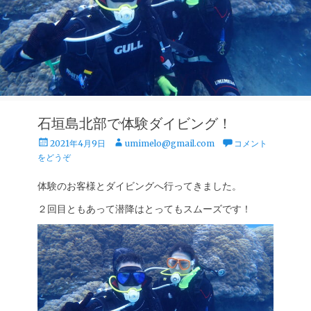
石垣島北部で体験ダイビング！
投
投
2021年4月9日
umimelo@gmail.com
コメント
稿
稿
をどうぞ
日
者
体験のお客様とダイビングへ行ってきました。
２回目ともあって潜降はとってもスムーズです！