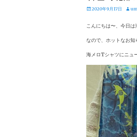
投
投
2020年9月17日
um
稿
稿
日
者
こんにちは〜、今日は
なので、ホットなお知
海メロTシャツにニュ