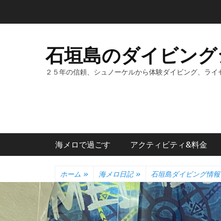
コ
ン
テ
ン
石垣島のダイビング
ツ
へ
２５年の信頼、シュノーケルから体験ダイビング、ライ
ス
キ
ッ
プ
メインメニュー
海メロで過ごす
アクティビティ&料金
ホーム
»
海メロ日記
»
石垣島ダイビング情報