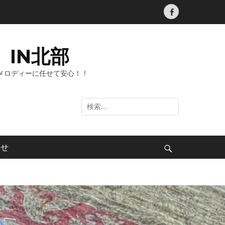
Facebook
IN北部
メロディーに任せて安心！！
検
索:
わせ
検
索