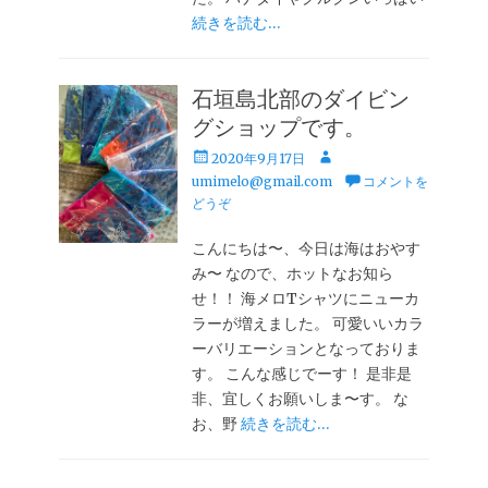
続きを読む…
石垣島北部のダイビン
グショップです。
投
投
2020年9月17日
稿
稿
umimelo@gmail.com
コメントを
日
者
どうぞ
こんにちは〜、今日は海はおやす
み〜 なので、ホットなお知ら
せ！！ 海メロTシャツにニューカ
ラーが増えました。 可愛いいカラ
ーバリエーションとなっておりま
す。 こんな感じでーす！ 是非是
非、宜しくお願いしま〜す。 な
お、野
続きを読む…