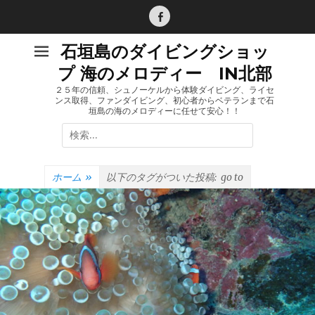
コ
ン
Facebook
テ
石垣島のダイビングショッ
ン
プ 海のメロディー IN北部
ツ
へ
２５年の信頼、シュノーケルから体験ダイビング、ライセ
ンス取得、ファンダイビング、初心者からベテランまで石
ス
垣島の海のメロディーに任せて安心！！
キ
検
ッ
索:
プ
ホーム
»
以下のタグがついた投稿:
go to