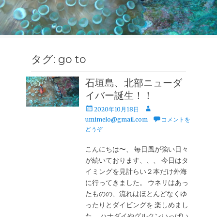
タグ:
go to
石垣島、北部ニューダ
イバー誕生！！
投
投
2020年10月18日
稿
稿
umimelo@gmail.com
コメントを
日
者
どうぞ
こんにちは〜、 毎日風が強い日々
が続いております、、、 今日はタ
イミングを見計らい２本だけ外海
に行ってきました。 ウネリはあっ
たものの、流れはほとんどなくゆ
ったりとダイビングを 楽しめまし
た。 ハナダイやグルクンいっぱい