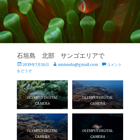
石垣島 北部 サンゴエリアで
投
投
2019年7月16日
umimelo@gmail.com
コメント
稿
稿
をどうぞ
日
者
OLYMPUS DIGITAL
OLYMPUS DIGITAL
CAMERA
CAMERA
OLYMPUS DIGITAL
OLYMPUS DIGITAL
CAMERA
CAMERA