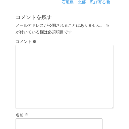
投
次
石垣島 北部 忍び寄る
ビ
稿:
の
ゲ
投
コメントを残す
ー
稿:
メールアドレスが公開されることはありません。
※
シ
が付いている欄は必須項目です
ョ
コメント
ン
※
名前
※