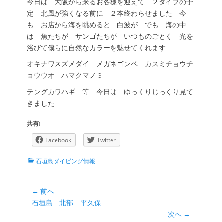
今日は 大阪から来るお客様を迎えて ２ダイブの予
定 北風が強くなる前に ２本終わらせました 今
も お店から海を眺めると 白波が でも 海の中
は 魚たちが サンゴたちが いつものごとく 光を
浴びて僕らに自然なカラーを魅せてくれます
オキナワスズメダイ メガネゴンベ カスミチョウチ
ョウウオ ハマクマノミ
テングカワハギ 等 今日は ゆっくりじっくり見て
きました
共有:
Facebook
Twitter
カ
石垣島ダイビング情報
テ
ゴ
リ
投
← 前へ
ー
前
石垣島 北部 平久保
稿
の
次へ →
ナ