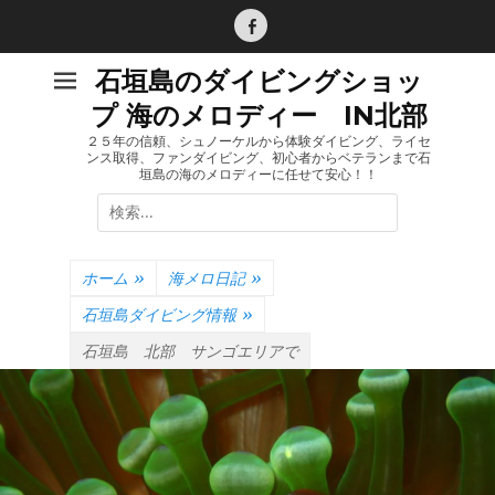
コ
ン
Facebook
テ
石垣島のダイビングショッ
ン
プ 海のメロディー IN北部
ツ
へ
２５年の信頼、シュノーケルから体験ダイビング、ライセ
ンス取得、ファンダイビング、初心者からベテランまで石
ス
垣島の海のメロディーに任せて安心！！
キ
検
ッ
索:
プ
ホーム
»
海メロ日記
»
石垣島ダイビング情報
»
石垣島 北部 サンゴエリアで