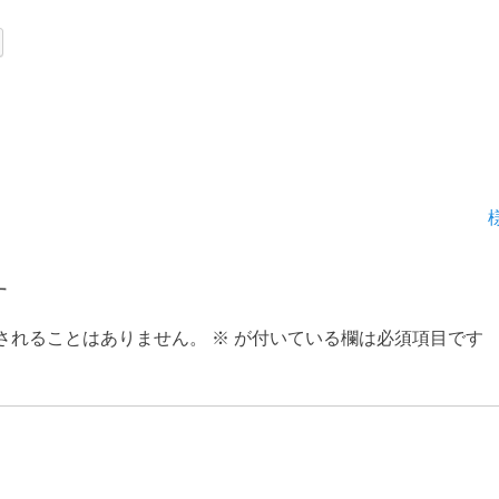
次
の
投
す
稿:
されることはありません。
※
が付いている欄は必須項目です