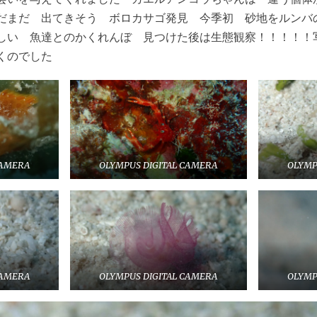
だまだ 出てきそう ボロカサゴ発見 今季初 砂地をルンバ
しい 魚達とのかくれんぼ 見つけた後は生態観察！！！！！
くのでした
CAMERA
OLYMPUS DIGITAL CAMERA
OLYMP
CAMERA
OLYMPUS DIGITAL CAMERA
OLYMP