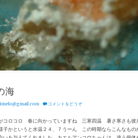
の海
imelo@gmail.com
コメントをどうぞ
がコロコロ 春に向かっていますね 三寒四温 暑さ寒さも彼
様子かというと水温２４、７うーん この時期ならこんなも
会いを与えてくれました カエルアンコウちゃんは 違う個体