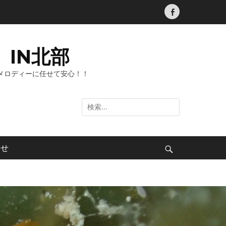
Facebook
IN北部
メロディーに任せて安心！！
検
索:
わせ
検
索