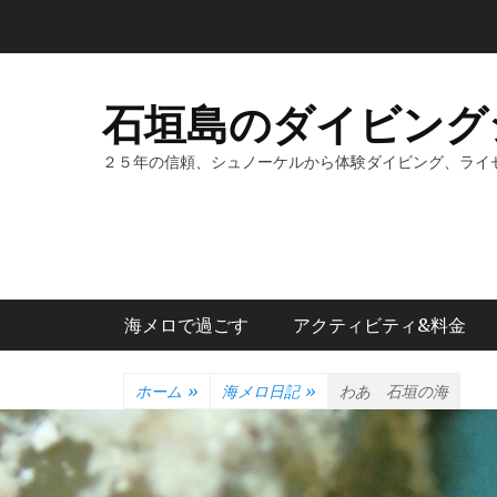
コ
ン
テ
ン
石垣島のダイビング
ツ
へ
２５年の信頼、シュノーケルから体験ダイビング、ライ
ス
キ
ッ
プ
メインメニュー
海メロで過ごす
アクティビティ&料金
ホーム
»
海メロ日記
»
わあ 石垣の海