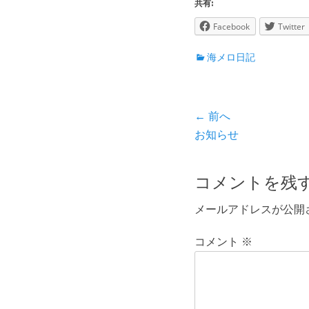
共有:
Facebook
Twitter
カ
海メロ日記
テ
ゴ
リ
投
← 前へ
ー
前
お知らせ
稿
の
ナ
投
コメントを残
ビ
稿:
メールアドレスが公開
ゲ
ー
コメント
※
シ
ョ