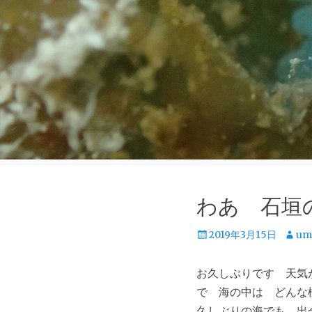
わあ 石垣
投
投
2019年3月15日
um
稿
稿
日
者
お久しぶりです 天気
で 海の中は どんな
久しぶりの海でも 出