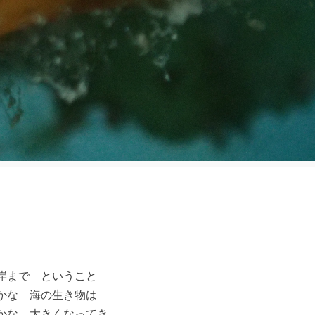
岸まで ということ
のかな 海の生き物は
かな 大きくなってき