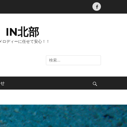
Facebook
IN北部
メロディーに任せて安心！！
検
索:
わせ
検
索