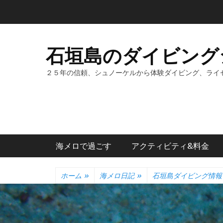
コ
ン
テ
ン
石垣島のダイビング
ツ
へ
２５年の信頼、シュノーケルから体験ダイビング、ライ
ス
キ
ッ
プ
メインメニュー
海メロで過ごす
アクティビティ&料金
ホーム
»
海メロ日記
»
石垣島ダイビング情報