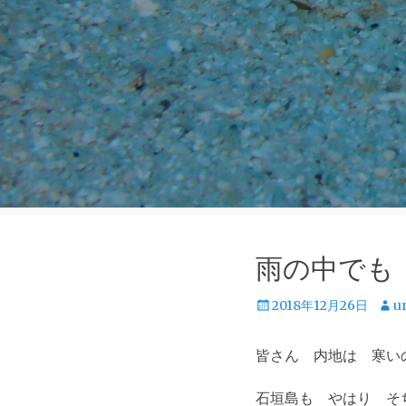
雨の中でも
投
投
2018年12月26日
u
稿
稿
日
者
皆さん 内地は 寒い
石垣島も やはり そ