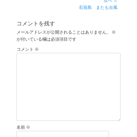
次へ →
ナ
投
次
石垣島 またも台風
ビ
稿:
の
ゲ
投
コメントを残す
ー
稿:
メールアドレスが公開されることはありません。
※
シ
が付いている欄は必須項目です
ョ
コメント
ン
※
名前
※