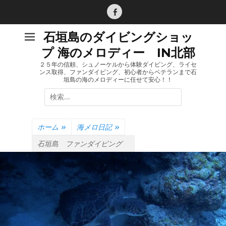
コ
ン
Facebook
テ
石垣島のダイビングショッ
ン
プ 海のメロディー IN北部
ツ
へ
２５年の信頼、シュノーケルから体験ダイビング、ライセ
ンス取得、ファンダイビング、初心者からベテランまで石
ス
垣島の海のメロディーに任せて安心！！
キ
検
ッ
索:
プ
ホーム
»
海メロ日記
»
石垣島 ファンダイビング