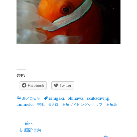
共有:
Facebook
Twitter
カ
タ
海メロ日記
ishigaki
、
okinawa
、
scubadiving
、
テ
グ
umimelo
、
沖縄
、
海メロ
、
石垣ダイビングショップ
、
石垣島
ゴ
リ
ー
投
← 前へ
前
伊原間湾内
稿
の