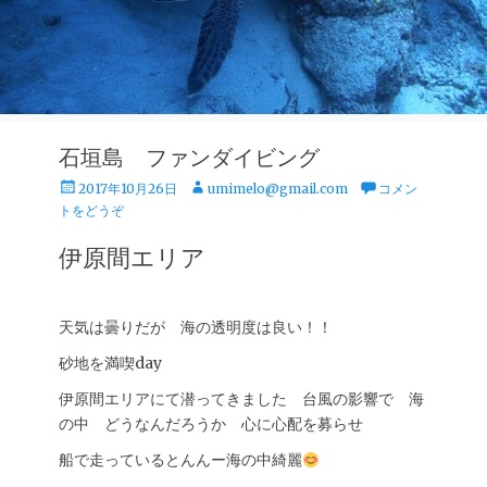
石垣島 ファンダイビング
投
投
2017年10月26日
umimelo@gmail.com
コメン
稿
稿
トをどうぞ
日
者
伊原間エリア
天気は曇りだが 海の透明度は良い！！
砂地を満喫day
伊原間エリアにて潜ってきました 台風の影響で 海
の中 どうなんだろうか 心に心配を募らせ
船で走っているとんんー海の中綺麗