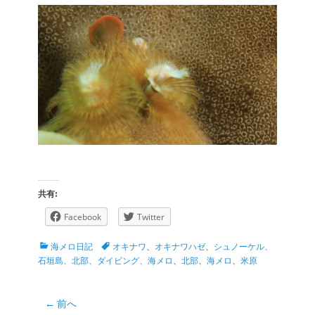
共有:
Facebook
Twitter
カ
タ
海メロ日記
オキナワ
、
オキナワハゼ
、
シュノーケル、
テ
グ
石垣島、北部、ダイビング、海メロ
、
北部
、
海メロ
、
米原
ゴ
リ
ー
投
← 前へ