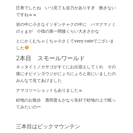
圧巻でしたね いつ見ても迫力がありすぎ 飽きない
ですねｗｗ
岩の中に小さなイソギンチャクの中に ハマクマノミ
のｙｇが 小指の第一間接くらい大きさかな
とにかくむちゃくちゃ小さくてvery cuteでございま
した
2本目 スモールワールド
ネッタイミノカサゴがすぐにお出迎えしてくれ その
後にオビイシヨウジがにょろにょろと岩にいましたの
みんなで見てあげました
ナマコツーショットもありましたｗ
砂地のお散歩 透明度もかなり良好で砂地の上で眠っ
てみたいのー
三本目はビックマウンテン