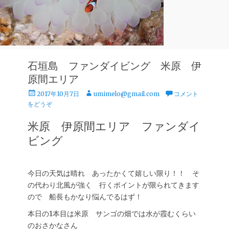
石垣島 ファンダイビング 米原 伊
原間エリア
投
投
2017年10月7日
umimelo@gmail.com
コメント
稿
稿
をどうぞ
日
者
米原 伊原間エリア ファンダイ
ビング
今日の天気は晴れ あったかくて嬉しい限り！！ そ
の代わり北風が強く 行くポイントが限られてきます
ので 船長もかなり悩んでるはず！
本日の1本目は米原 サンゴの畑では水が霞むくらい
のおさかなさん