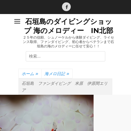
コ
ン
Facebook
テ
石垣島のダイビングショッ
ン
プ 海のメロディー IN北部
ツ
へ
２５年の信頼、シュノーケルから体験ダイビング、ライセ
ンス取得、ファンダイビング、初心者からベテランまで石
ス
垣島の海のメロディーに任せて安心！！
キ
検
ッ
索:
プ
ホーム
»
海メロ日記
»
石垣島 ファンダイビング 米原 伊原間エリ
ア