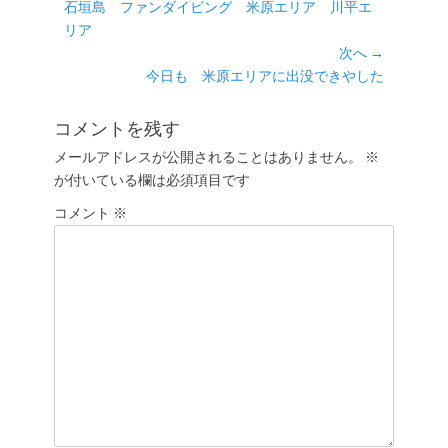
前
石垣島 ファンダイビング 米原エリア 川平エ
稿
の
リア
ナ
投
次へ →
ビ
稿:
次
今日も 米原エリアに出没できやした
ゲ
の
ー
投
コメントを残す
シ
稿:
メールアドレスが公開されることはありません。
※
ョ
が付いている欄は必須項目です
ン
コメント
※