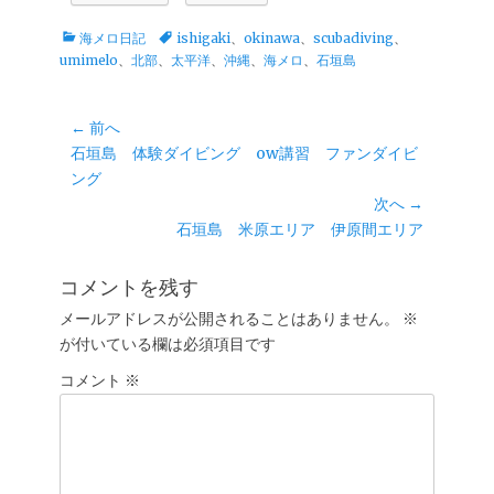
カ
タ
海メロ日記
ishigaki
、
okinawa
、
scubadiving
、
テ
グ
umimelo
、
北部
、
太平洋
、
沖縄
、
海メロ
、
石垣島
ゴ
リ
ー
投
← 前へ
前
石垣島 体験ダイビング ow講習 ファンダイビ
稿
の
ング
ナ
投
次へ →
ビ
稿:
次
石垣島 米原エリア 伊原間エリア
ゲ
の
ー
投
コメントを残す
シ
稿:
メールアドレスが公開されることはありません。
※
ョ
が付いている欄は必須項目です
ン
コメント
※