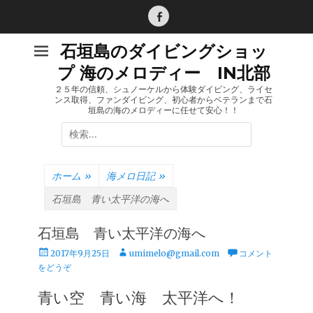
コ
ン
Facebook
テ
石垣島のダイビングショッ
ン
プ 海のメロディー IN北部
ツ
へ
２５年の信頼、シュノーケルから体験ダイビング、ライセ
ンス取得、ファンダイビング、初心者からベテランまで石
ス
垣島の海のメロディーに任せて安心！！
キ
検
ッ
索:
プ
ホーム
»
海メロ日記
»
石垣島 青い太平洋の海へ
石垣島 青い太平洋の海へ
投
投
2017年9月25日
umimelo@gmail.com
コメント
稿
稿
をどうぞ
日
者
青い空 青い海 太平洋へ！