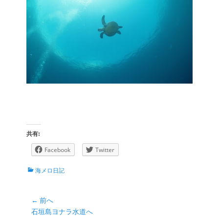
共有:
Facebook
Twitter
カ
海メロ日記
テ
ゴ
リ
投
← 前へ
ー
前
石垣島ヨナラ水道へ
稿