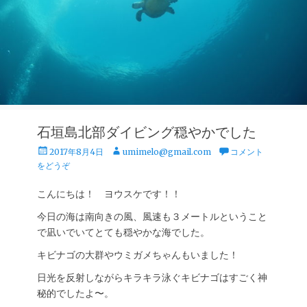
石垣島北部ダイビング穏やかでした
投
投
2017年8月4日
umimelo@gmail.com
コメント
稿
稿
をどうぞ
日
者
こんにちは！ ヨウスケです！！
今日の海は南向きの風、風速も３メートルということ
で凪いでいてとても穏やかな海でした。
キビナゴの大群やウミガメちゃんもいました！
日光を反射しながらキラキラ泳ぐキビナゴはすごく神
秘的でしたよ〜。