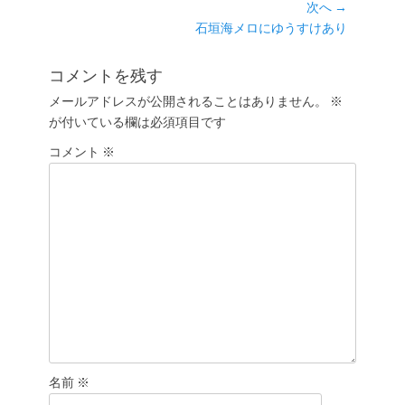
の
次へ →
ナ
投
次
石垣海メロにゆうすけあり
ビ
稿:
の
ゲ
投
コメントを残す
ー
稿:
メールアドレスが公開されることはありません。
※
シ
が付いている欄は必須項目です
ョ
コメント
ン
※
名前
※