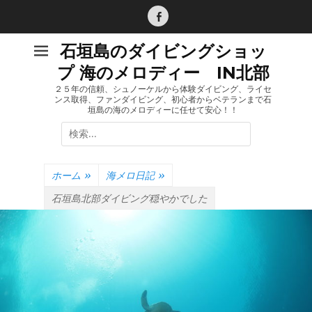
コ
ン
Facebook
テ
石垣島のダイビングショッ
ン
プ 海のメロディー IN北部
ツ
へ
２５年の信頼、シュノーケルから体験ダイビング、ライセ
ンス取得、ファンダイビング、初心者からベテランまで石
ス
垣島の海のメロディーに任せて安心！！
キ
検
ッ
索:
プ
ホーム
»
海メロ日記
»
石垣島北部ダイビング穏やかでした