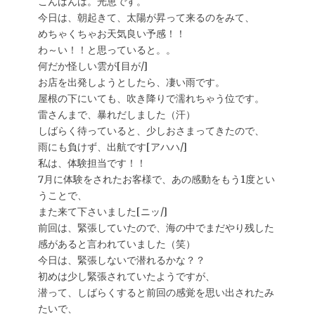
こんばんは。光恵です。
今日は、朝起きて、太陽が昇って来るのをみて、
めちゃくちゃお天気良い予感！！
わ～い！！と思っていると。。
何だか怪しい雲が[目が/]
お店を出発しようとしたら、凄い雨です。
屋根の下にいても、吹き降りで濡れちゃう位です。
雷さんまで、暴れだしました（汗）
しばらく待っていると、少しおさまってきたので、
雨にも負けず、出航です[アハハ/]
私は、体験担当です！！
7月に体験をされたお客様で、あの感動をもう1度とい
うことで、
また来て下さいました[ニッ/]
前回は、緊張していたので、海の中でまだやり残した
感があると言われていました（笑）
今日は、緊張しないで潜れるかな？？
初めは少し緊張されていたようですが、
潜って、しばらくすると前回の感覚を思い出されたみ
たいで、