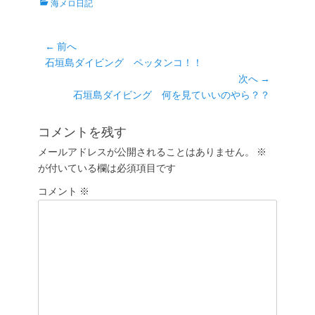
カ
海メロ日記
テ
ゴ
リ
投
← 前へ
ー
前
石垣島ダイビング ペッタンコ！！
稿
の
次へ →
ナ
投
次
石垣島ダイビング 何を見ていいのやら？？
ビ
稿:
の
ゲ
投
コメントを残す
ー
稿:
メールアドレスが公開されることはありません。
※
シ
が付いている欄は必須項目です
ョ
コメント
ン
※