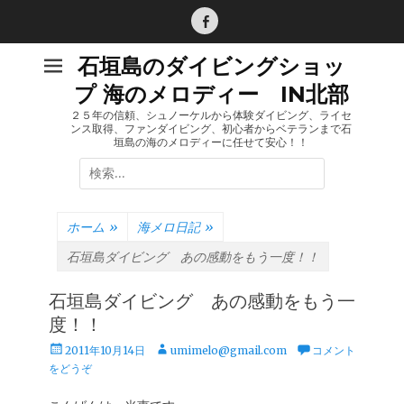
コ
ン
Facebook
テ
石垣島のダイビングショッ
ン
プ 海のメロディー IN北部
ツ
へ
２５年の信頼、シュノーケルから体験ダイビング、ライセ
ンス取得、ファンダイビング、初心者からベテランまで石
ス
垣島の海のメロディーに任せて安心！！
キ
検
ッ
索:
プ
ホーム
»
海メロ日記
»
石垣島ダイビング あの感動をもう一度！！
石垣島ダイビング あの感動をもう一
度！！
投
投
2011年10月14日
umimelo@gmail.com
コメント
稿
稿
をどうぞ
日
者