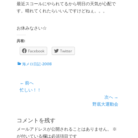
最近スコールにやられてるから明日の天気が心配で
す。晴れてくれたらいいんですけどねぇ。。。
お休みなさい☆
共有:
Facebook
Twitter
カ
海メロ日記-2008
テ
ゴ
リ
投
← 前へ
ー
前
忙しい！！
稿
の
次へ →
ナ
投
次
野底大運動会
ビ
稿:
の
ゲ
投
コメントを残す
ー
稿:
メールアドレスが公開されることはありません。
※
シ
が付いている欄は必須項目です