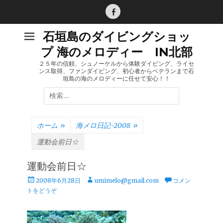
コ
ン
Facebook
テ
石垣島のダイビングショッ
ン
プ 海のメロディー IN北部
ツ
へ
２５年の信頼、シュノーケルから体験ダイビング、ライセ
ンス取得、ファンダイビング、初心者からベテランまで石
ス
垣島の海のメロディーに任せて安心！！
キ
検
ッ
索:
プ
ホーム
»
海メロ日記-2008
»
運動会前日☆
運動会前日☆
投
投
2008年6月28日
umimelo@gmail.com
コメン
稿
稿
トをどうぞ
日
者