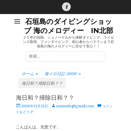
コ
ン
Facebook
テ
石垣島のダイビングショッ
ン
プ 海のメロディー IN北部
ツ
へ
２５年の信頼、シュノーケルから体験ダイビング、ライセ
ンス取得、ファンダイビング、初心者からベテランまで石
ス
垣島の海のメロディーに任せて安心！！
キ
検
ッ
索:
プ
ホーム
»
海メロ日記-2008
»
海日和？掃除日和？？
海日和？掃除日和？？
投
投
2006年11月21日
umimelo@gmail.com
コメン
稿
稿
トをどうぞ
日
者
こんばんは。光恵です。