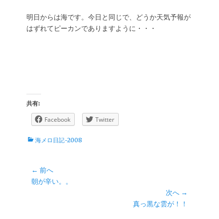
明日からは海です。今日と同じで、どうか天気予報が
はずれてピーカンでありますように・・・
共有:
Facebook
Twitter
カ
海メロ日記-2008
テ
ゴ
リ
投
← 前へ
ー
前
朝が辛い。。
稿
の
次へ →
ナ
投
次
真っ黒な雲が！！
ビ
稿:
の