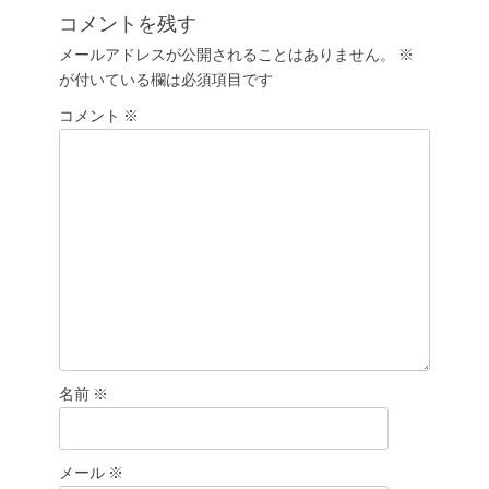
ゲ
投
コメントを残す
ー
稿:
メールアドレスが公開されることはありません。
※
シ
が付いている欄は必須項目です
ョ
コメント
ン
※
名前
※
メール
※