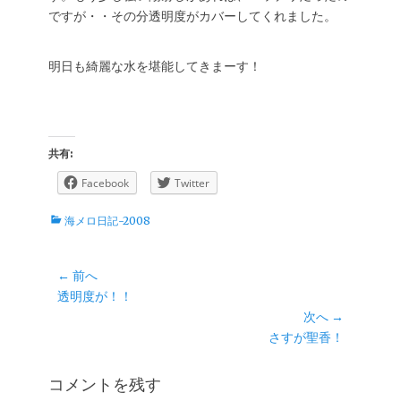
ですが・・その分透明度がカバーしてくれました。
明日も綺麗な水を堪能してきまーす！
共有:
Facebook
Twitter
カ
海メロ日記-2008
テ
ゴ
リ
投
← 前へ
ー
前
透明度が！！
稿
の
次へ →
ナ
投
次
さすが聖香！
ビ
稿:
の
ゲ
投
コメントを残す
ー
稿: