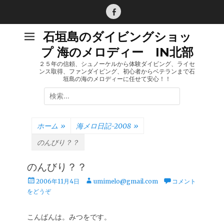
コ
ン
Facebook
テ
石垣島のダイビングショッ
ン
プ 海のメロディー IN北部
ツ
へ
２５年の信頼、シュノーケルから体験ダイビング、ライセ
ンス取得、ファンダイビング、初心者からベテランまで石
ス
垣島の海のメロディーに任せて安心！！
キ
検
ッ
索:
プ
ホーム
»
海メロ日記-2008
»
のんびり？？
のんびり？？
投
投
2006年11月4日
umimelo@gmail.com
コメント
稿
稿
をどうぞ
日
者
こんばんは。みつをです。