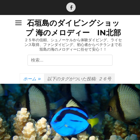
コ
ン
Facebook
テ
石垣島のダイビングショッ
ン
プ 海のメロディー IN北部
ツ
へ
２５年の信頼、シュノーケルから体験ダイビング、ライセ
ンス取得、ファンダイビング、初心者からベテランまで石
ス
垣島の海のメロディーに任せて安心！！
キ
検
ッ
索:
プ
ホーム
»
以下のタグがついた投稿:
２６号