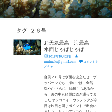
タグ:
２６号
お天気最高 海最高
水面じゃばじゃば
投
投
2018年10月28日
稿
稿
umimelo@gmail.com
コメントを
日
者
どうぞ
台風２６号は水面を波立たせ ザ
ッパーンでも 海の中は 全然
穏やか さらに 陽射しもあるか
ら 海の中も綺麗に透き通ってま
した ヤッコエイ ウシノシタが今
日は昨日と同じポイントで出会い
ました カエルアンコウ はもち