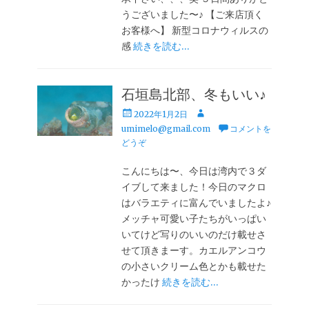
うございました〜♪ 【ご来店頂く
お客様へ】 新型コロナウィルスの
感
続きを読む…
石垣島北部、冬もいい♪
投
投
2022年1月2日
稿
稿
umimelo@gmail.com
コメントを
日
者
どうぞ
こんにちは〜、今日は湾内で３ダ
イブして来ました！今日のマクロ
はバラエティに富んでいましたよ♪
メッチャ可愛い子たちがいっぱい
いてけど写りのいいのだけ載せさ
せて頂きまーす。カエルアンコウ
の小さいクリーム色とかも載せた
かったけ
続きを読む…