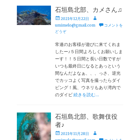
石垣島北部、カメさん♫
投
投
2021年12月22日
稿
稿
umimelo@gmail.com
コメントを
日
者
どうぞ
常連のお客様が遊びに来てくれま
したー♪５日間よろしくお願いしま
ーす！！５日間と長い日数ですが
いつも最終日になるとあっという
間なんだよなぁ、、、っさ、逆光
でカッコよく写真を撮ったらダイ
ビング！風、ウネリもあり湾内で
のダイビ
続きを読む…
石垣島北部、歌舞伎役
者♪
投
投
2021年11月28日
稿
稿