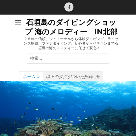
コ
ン
Facebook
テ
石垣島のダイビングショッ
ン
プ 海のメロディー IN北部
ツ
へ
２５年の信頼、シュノーケルから体験ダイビング、ライセ
ンス取得、ファンダイビング、初心者からベテランまで石
ス
垣島の海のメロディーに任せて安心！！
キ
検
ッ
索:
プ
ホーム
»
以下のタグがついた投稿:
海