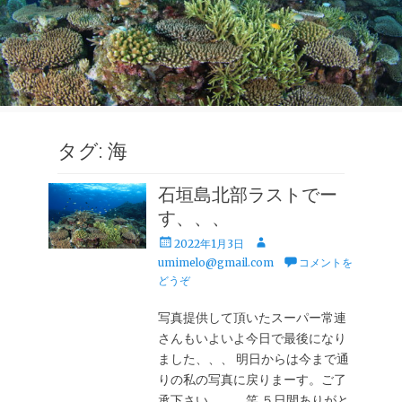
タグ:
海
石垣島北部ラストでー
す、、、
投
投
2022年1月3日
稿
稿
umimelo@gmail.com
コメントを
日
者
どうぞ
写真提供して頂いたスーパー常連
さんもいよいよ今日で最後になり
ました、、、 明日からは今まで通
りの私の写真に戻りまーす。ご了
承下さい、、、笑 ５日間ありがと