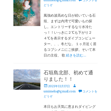
umimelo@gmail.com
コメントを
日
者
どうぞ
風強め波高めな日が続いている石
垣、まずは内湾で可愛いもの探
し。エントリーするなり水冷た
っ！！いっきに２℃も下がり２
４℃を表示するダイブコンピュー
ター、、、冬だな。 １ヶ月近く居
るコブシメニにご挨拶。そいて本
日の主役、 歌
続きを読む…
石垣島北部、初めて通
りました！！
投
投
2021年11月17日
稿
稿
umimelo@gmail.com
コメントを
日
者
どうぞ
本日もお天気に恵まれダイビング