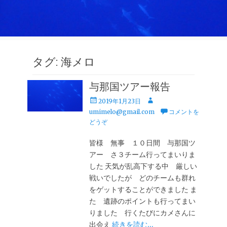
タグ:
海メロ
与那国ツアー報告
投
投
2019年1月23日
稿
稿
umimelo@gmail.com
コメントを
日
者
どうぞ
皆様 無事 １０日間 与那国ツ
アー さ３チーム行ってまいりま
した 天気が乱高下する中 厳しい
戦いでしたが どのチームも群れ
をゲットすることができました ま
た 遺跡のポイントも行ってまい
りました 行くたびにカメさんに
出会え
続きを読む…