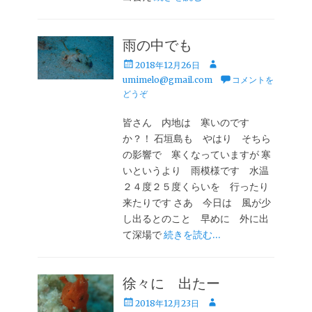
雨の中でも
投
投
2018年12月26日
稿
稿
umimelo@gmail.com
コメントを
日
者
どうぞ
皆さん 内地は 寒いのです
か？！ 石垣島も やはり そちら
の影響で 寒くなっていますが 寒
いというより 雨模様です 水温
２４度２５度くらいを 行ったり
来たりです さあ 今日は 風が少
し出るとのこと 早めに 外に出
て深場で
続きを読む…
徐々に 出たー
投
投
2018年12月23日