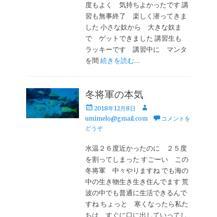
度もよく 気持ちよかったです 講
習も無事終了 楽しく潜ってきま
した 小さな奴から 大きな奴ま
で ゲットできました 講習生も
ラッキーです 講習中に マンタ
を間
続きを読む…
冬将軍の本気
投
投
2018年12月8日
稿
稿
umimelo@gmail.com
コメントを
日
者
どうぞ
水温２６度近かったのに ２５度
を割ってしまった すごーい この
冬将軍 中々やりますね でも海の
中の生き物生き生き住んでます 荒
波の中でも普通に生活できるんで
すね ちょっと 寒くなったら私た
ちは すぐに口に出していってし