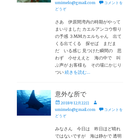
稿
稿
umimelo@gmail.com
コメントを
日
者
どうぞ
さあ 伊原間湾内の時期がやって
まいりました カエルアンコウ祭り
の予感 ３MMカエルちゃん 出て
くる出てくる 探せば まだま
だ いる感じ 見つけた瞬間の 思
わず 小せええと 海の中で 叫
ぶ声が お客様も その場にかじり
つい
続きを読む…
意外な所で
投
投
2018年12月22日
稿
稿
umimelo@gmail.com
コメントを
日
者
どうぞ
みなさん 今日は 昨日ほど晴れ
ではないですが 海は静かで 透明