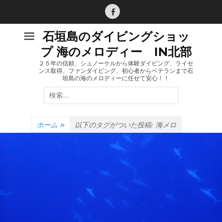
コ
ン
Facebook
テ
石垣島のダイビングショッ
ン
プ 海のメロディー IN北部
ツ
へ
２５年の信頼、シュノーケルから体験ダイビング、ライセ
ンス取得、ファンダイビング、初心者からベテランまで石
ス
垣島の海のメロディーに任せて安心！！
キ
検
ッ
索:
プ
ホーム
»
以下のタグがついた投稿:
海メロ