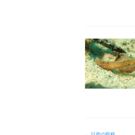
投
←
以前の投稿