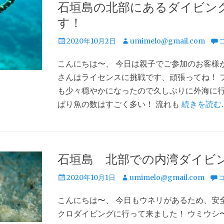
石垣島の北部にあるダイビン
す！
投
投
2020年10月2日
umimelo@gmail.com
稿
稿
こんにちは〜、 今日は親子でご参加のお客様
日
者
さんはライセンスに挑戦です、頑張ってね！ 
も少々穏やかになったので久しぶりに外海に行
ぱり魚の数はすごく多い！ 流れも
続きを読む
石垣島 北部での内湾ダイビ
投
投
2020年10月1日
umimelo@gmail.com
稿
稿
こんにちは〜、 今日もウネリがあるため、安
日
者
クロダイビングに行って来ました！ ウミウシ〜