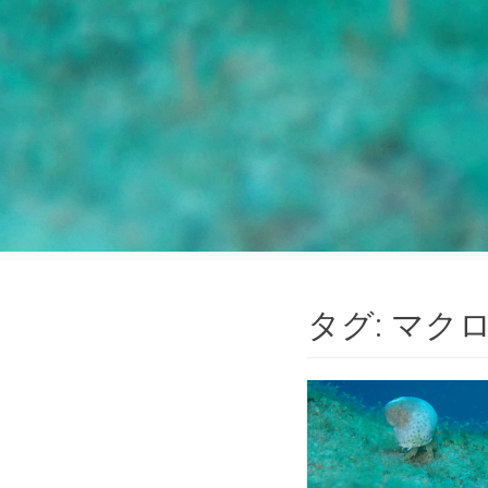
タグ:
マク