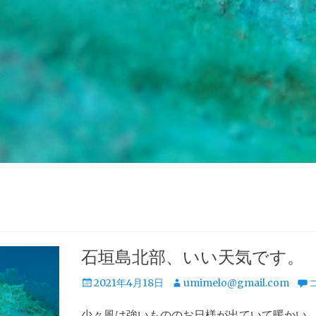
ロ
石垣島北部、いい天気です。
投
投
2021年4月18日
umimelo@gmail.com
稿
稿
少々風は強いもののお日様が出ていて暖かい
日
者