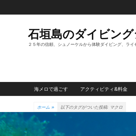
コ
ン
テ
ン
石垣島のダイビング
ツ
へ
２５年の信頼、シュノーケルから体験ダイビング、ライ
ス
キ
ッ
プ
メインメニュー
海メロで過ごす
アクティビティ&料金
ホーム
»
以下のタグがついた投稿:
マクロ