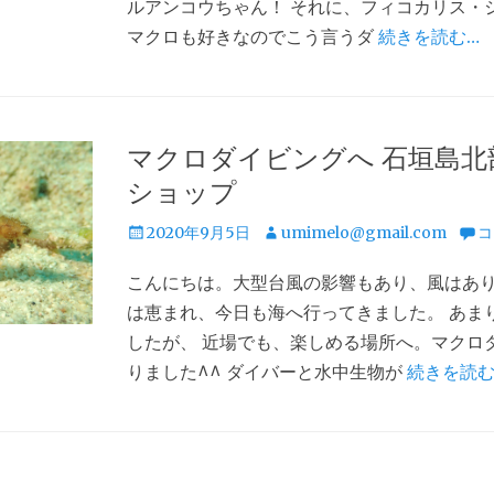
ルアンコウちゃん！ それに、フィコカリス・
マクロも好きなのでこう言うダ
続きを読む…
マクロダイビングへ 石垣島北
ショップ
投
投
2020年9月5日
umimelo@gmail.com
コ
稿
稿
こんにちは。大型台風の影響もあり、風はあり
日
者
は恵まれ、今日も海へ行ってきました。 あま
したが、 近場でも、楽しめる場所へ。マクロ
りました^^ ダイバーと水中生物が
続きを読む