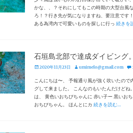
かな、、？それにしてもこの時期の大型台風
ろ！？行き先が気になりますね、要注意です！
ある為湾内で可愛いものを探しに行っ
続きを
石垣島北部で達成ダイビング
投
投
2020年11月23日
umimelo@gmail.com
稿
稿
こんにちは〜、 予報通り風が強く吹いたので
日
者
グして来ました。 こんなのもいたんだけどね
は、 黄色いおちびちゃんに 赤い子ー 黒いお
おちびちゃん。 ほんとにカ
続きを読む…