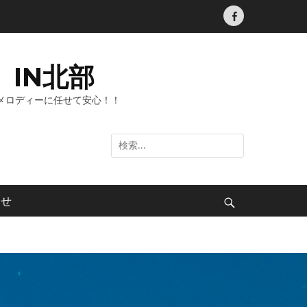
Facebook
IN北部
メロディーに任せて安心！！
検
索:
わせ
検
索