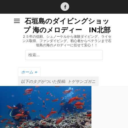
コ
ン
Facebook
テ
石垣島のダイビングショッ
ン
プ 海のメロディー IN北部
ツ
へ
２５年の信頼、シュノーケルから体験ダイビング、ライセ
ンス取得、ファンダイビング、初心者からベテランまで石
ス
垣島の海のメロディーに任せて安心！！
キ
検
ッ
索:
プ
ホーム
»
以下のタグがついた投稿:
トゲサンゴガニ