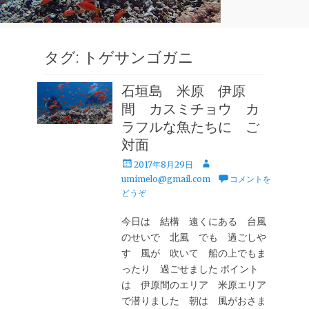
タグ:
トゲサンゴガニ
石垣島 米原 伊原
間 カスミチョウ カ
ラフルな魚たちに ご
対面
投
投
2017年8月29日
稿
稿
umimelo@gmail.com
コメントを
日
者
どうぞ
今日は 結構 遠くにある 台風
のせいで 北風 でも 過ごしや
す 風が 吹いて 船の上でもま
ったり 過ごせました ポイント
は 伊原間のエリア 米原エリア
で潜りました 朝は 風がおさま