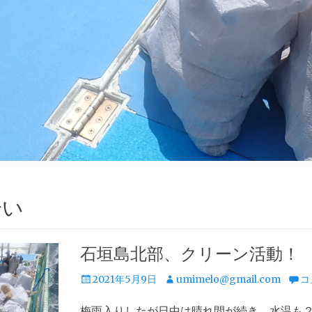
拾い
石垣島北部、クリーン活動！
投
投
2021年5月9日
umimelo@gmail.com
コ
稿
稿
梅雨入りしたが日中は晴れ間が続き、水温も
日
者