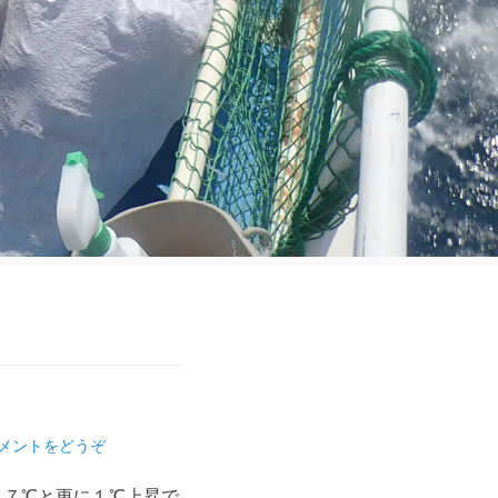
メントをどうぞ
２７℃と更に１℃上昇で