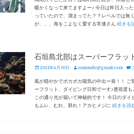
暖かくなって来てますよー♪ 今日は昨日入っ
っていたので、溜まってた？？レベルでは無
が、、、海をこよなく愛する常連さん
続きを
石垣島北部はスーパーフラット
投
投
2021年4月30日
umimelo@gmail.com
稿
稿
風が穏やかでポカポカ陽気の中出ー発！！ ご
日
者
ーフラット、ダイビング日和でーす♪透視度も
この通り光が届いて神秘的です！ 今日のダイ
もムレ、むれ、群れ！アカヒメジに
続きを読