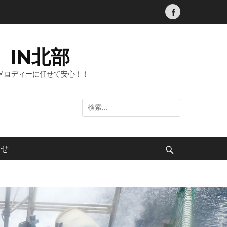
Facebook
IN北部
メロディーに任せて安心！！
検
索:
わせ
検
索