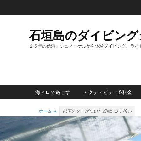
コ
ン
テ
ン
石垣島のダイビング
ツ
へ
２５年の信頼、シュノーケルから体験ダイビング、ライ
ス
キ
ッ
プ
メインメニュー
海メロで過ごす
アクティビティ&料金
ホーム
»
以下のタグがついた投稿:
ゴミ拾い