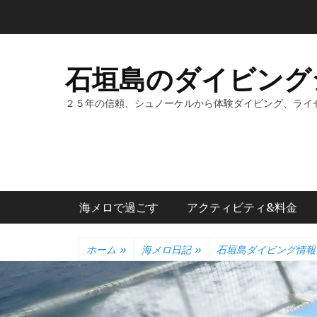
コ
ン
テ
ン
石垣島のダイビング
ツ
へ
２５年の信頼、シュノーケルから体験ダイビング、ライ
ス
キ
ッ
プ
メインメニュー
海メロで過ごす
アクティビティ&料金
ホーム
»
海メロ日記
»
石垣島ダイビング情報