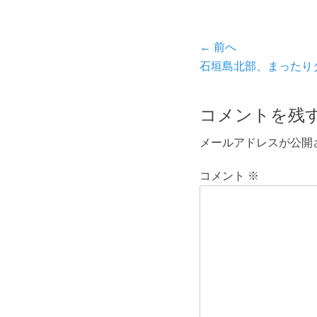
ゴ
リ
ー
投
← 前へ
前
石垣島北部、まったり
稿
の
ナ
投
コメントを残
ビ
稿:
メールアドレスが公開
ゲ
ー
コメント
※
シ
ョ
ン