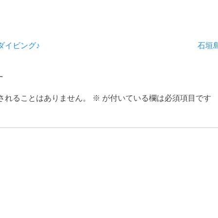
次
ダイビング♪
石垣
の
投
す
稿:
されることはありません。
※
が付いている欄は必須項目です