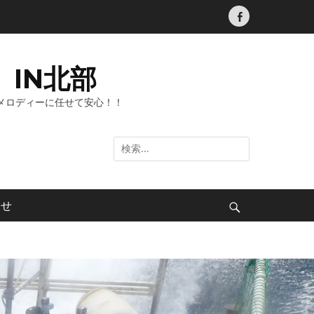
Facebook
IN北部
メロディーに任せて安心！！
検
索:
わせ
検
索