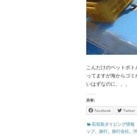
こんだけのペットボト
ってますが海からゴミ
いはずなのに、、、
共有:
Facebook
Twitter
カ
石垣島ダイビング情報
テ
ップ
、
旅行
、
旅行会社
、