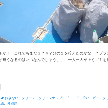
ルが！！これでもまだ３？４？分の１を拾えたのかな！？プラ
が無くなるのはいつなんでしょう、、、一人一人が正くゴミを
タ
おきなわ
、
クリーン
、
クリーンナップ
、
ゴミ
、
ゴミ拾い
、
ビーチク
グ
沖縄
、
沖縄県