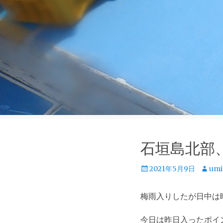
石垣島北部
投
投
2021年5月9日
umi
稿
稿
日
者
梅雨入りしたが日中は
今日は昨日入ったポイ