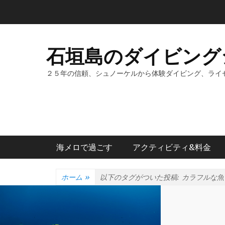
コ
ン
テ
ン
石垣島のダイビング
ツ
へ
２５年の信頼、シュノーケルから体験ダイビング、ライ
ス
キ
ッ
プ
メインメニュー
海メロで過ごす
アクティビティ&料金
ホーム
»
以下のタグがついた投稿:
カラフルな魚