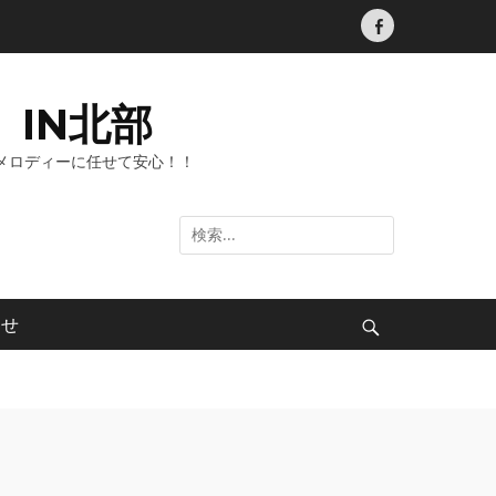
Facebook
IN北部
メロディーに任せて安心！！
検
索:
わせ
検
索