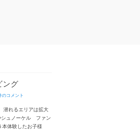
ビング
件のコメント
 潜れるエリアは拡大
やシュノーケル ファン
６本体験したお子様