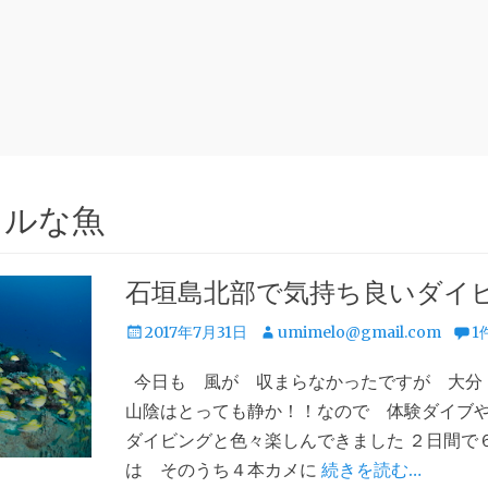
フルな魚
石垣島北部で気持ち良いダイ
投
投
2017年7月31日
umimelo@gmail.com
1
稿
稿
今日も 風が 収まらなかったですが 大分
日
者
山陰はとっても静か！！なので 体験ダイブ
ダイビングと色々楽しんできました ２日間で
は そのうち４本カメに
続きを読む…