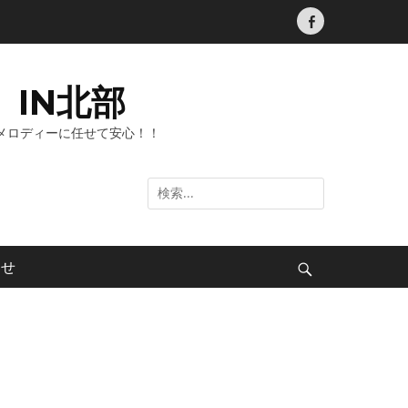
Facebook
IN北部
メロディーに任せて安心！！
検
索:
わせ
検
索