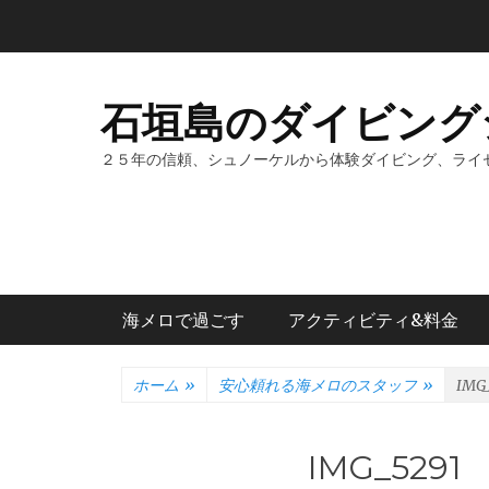
コ
ン
テ
ン
石垣島のダイビング
ツ
へ
２５年の信頼、シュノーケルから体験ダイビング、ライ
ス
キ
ッ
プ
メインメニュー
海メロで過ごす
アクティビティ&料金
ホーム
»
安心頼れる海メロのスタッフ
»
IMG_
IMG_5291