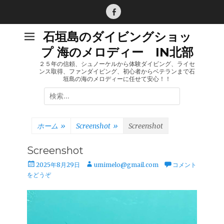
コ
ン
Facebook
テ
石垣島のダイビングショッ
ン
プ 海のメロディー IN北部
ツ
へ
２５年の信頼、シュノーケルから体験ダイビング、ライセ
ンス取得、ファンダイビング、初心者からベテランまで石
ス
垣島の海のメロディーに任せて安心！！
キ
検
ッ
索:
プ
ホーム
»
Screenshot
»
Screenshot
Screenshot
投
投
2025年8月29日
umimelo@gmail.com
コメント
稿
稿
をどうぞ
日
者