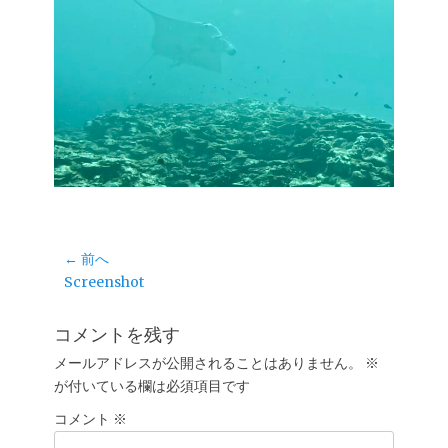
投
← 前へ
前
Screenshot
稿
の
ナ
投
コメントを残す
ビ
稿:
ゲ
メールアドレスが公開されることはありません。
※
が付いている欄は必須項目です
ー
シ
コメント
※
ョ