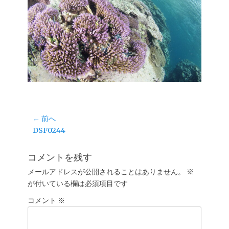
投
← 前へ
前
DSF0244
稿
の
ナ
投
コメントを残す
ビ
稿:
ゲ
メールアドレスが公開されることはありません。
※
が付いている欄は必須項目です
ー
シ
コメント
※
ョ
ン