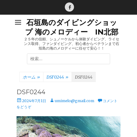
コ
ン
Facebook
テ
石垣島のダイビングショッ
ン
プ 海のメロディー IN北部
ツ
へ
２５年の信頼、シュノーケルから体験ダイビング、ライセ
ンス取得、ファンダイビング、初心者からベテランまで石
ス
垣島の海のメロディーに任せて安心！！
キ
検
ッ
索:
プ
ホーム
»
DSF0244
»
DSF0244
DSF0244
投
投
2024年7月1日
umimelo@gmail.com
コメント
稿
稿
をどうぞ
日
者