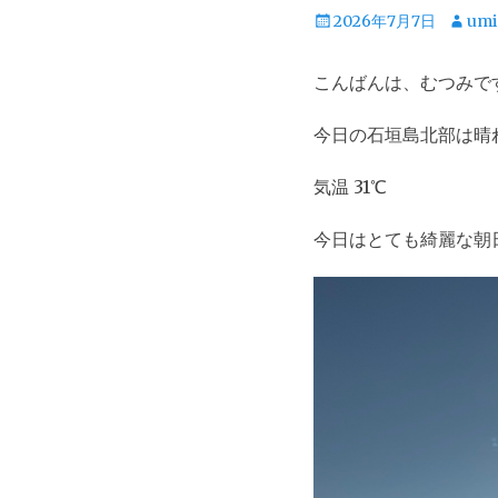
投
投
2026年7月7日
umi
稿
稿
日
者
こんばんは、むつみで
今日の石垣島北部は晴
気温 31℃
今日はとても綺麗な朝