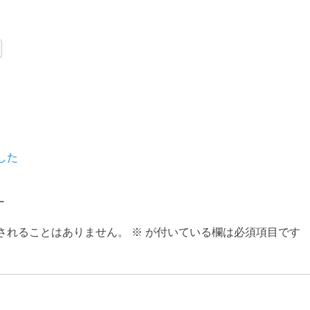
次
した
の
投
す
稿:
されることはありません。
※
が付いている欄は必須項目です