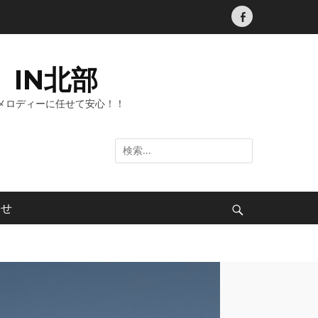
Facebook
IN北部
メロディーに任せて安心！！
検
索:
わせ
検
索