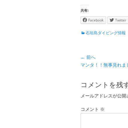
共有:
Facebook
Twitter
カ
石垣島ダイビング情報
テ
ゴ
リ
投
← 前へ
ー
前
マンタ！！無事見れま
稿
の
ナ
投
コメントを残
ビ
稿:
メールアドレスが公開
ゲ
ー
コメント
※
シ