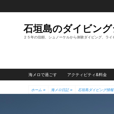
コ
ン
テ
ン
石垣島のダイビング
ツ
へ
２５年の信頼、シュノーケルから体験ダイビング、ライ
ス
キ
ッ
プ
メインメニュー
海メロで過ごす
アクティビティ&料金
ホーム
»
海メロ日記
»
石垣島ダイビング情報