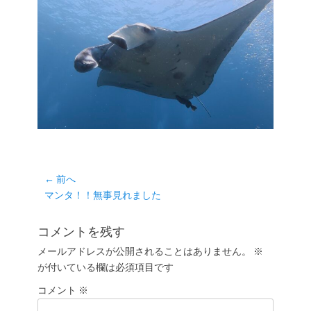
投
← 前へ
前
マンタ！！無事見れました
稿
の
ナ
投
コメントを残す
ビ
稿:
ゲ
メールアドレスが公開されることはありません。
※
が付いている欄は必須項目です
ー
シ
コメント
※
ョ