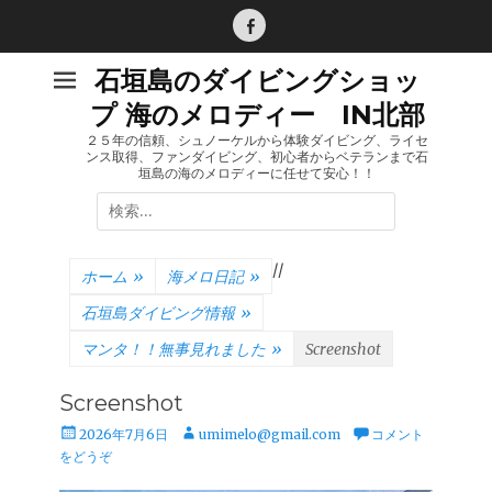
コ
ン
Facebook
テ
石垣島のダイビングショッ
ン
プ 海のメロディー IN北部
ツ
へ
２５年の信頼、シュノーケルから体験ダイビング、ライセ
ンス取得、ファンダイビング、初心者からベテランまで石
ス
垣島の海のメロディーに任せて安心！！
キ
検
ッ
索:
プ
/
/
ホーム
»
海メロ日記
»
石垣島ダイビング情報
»
マンタ！！無事見れました
»
Screenshot
Screenshot
投
投
2026年7月6日
umimelo@gmail.com
コメント
稿
稿
をどうぞ
日
者