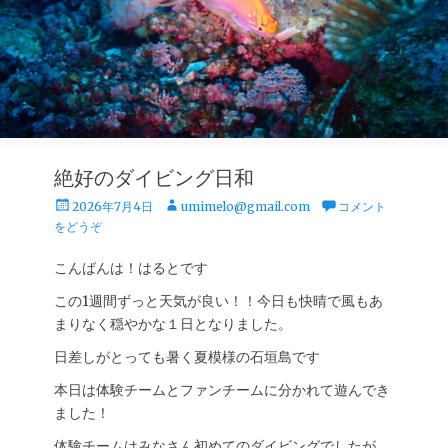
絶好のダイビング日和
投
投
2026年7月4日
umimelo@gmail.com
コメント
稿
稿
をどうぞ
日
者
こんばんは！はるとです
この1週間ずっと天気が良い！！今日も快晴で風もあ
まりなく穏やかな１日となりました。
日差しがとっても暑く夏模様の石垣島です
本日は体験チームとファンチームに分かれて遊んでき
ました！
体験チームはみなさん初めてのダイビングでしたが、