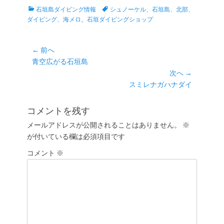
カ
タ
石垣島ダイビング情報
シュノーケル、石垣島、北部、
テ
グ
ダイビング、海メロ
、
石垣ダイビングショップ
ゴ
リ
ー
投
← 前へ
前
青空広がる石垣島
稿
の
次へ →
ナ
投
次
スミレナガハナダイ
ビ
稿:
の
ゲ
投
コメントを残す
ー
稿:
メールアドレスが公開されることはありません。
※
シ
が付いている欄は必須項目です
ョ
コメント
ン
※