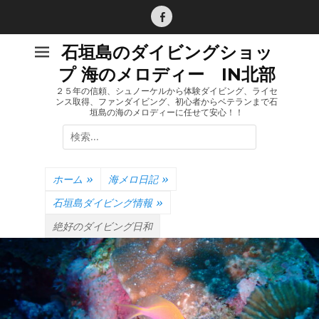
コ
ン
Facebook
テ
石垣島のダイビングショッ
ン
プ 海のメロディー IN北部
ツ
へ
２５年の信頼、シュノーケルから体験ダイビング、ライセ
ンス取得、ファンダイビング、初心者からベテランまで石
ス
垣島の海のメロディーに任せて安心！！
キ
検
ッ
索:
プ
ホーム
»
海メロ日記
»
石垣島ダイビング情報
»
絶好のダイビング日和