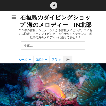
コ
ン
Facebook
テ
石垣島のダイビングショッ
ン
プ 海のメロディー IN北部
ツ
へ
２５年の信頼、シュノーケルから体験ダイビング、ライセ
ンス取得、ファンダイビング、初心者からベテランまで石
ス
垣島の海のメロディーに任せて安心！！
キ
検
ッ
索:
プ
ホーム
»
2026
»
7月
»
04