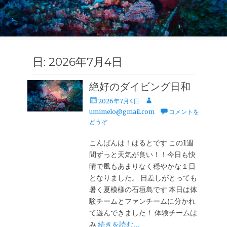
日:
2026年7月4日
絶好のダイビング日和
投
投
2026年7月4日
稿
稿
umimelo@gmail.com
コメントを
日
者
どうぞ
こんばんは！はるとです この1週
間ずっと天気が良い！！今日も快
晴で風もあまりなく穏やかな１日
となりました。 日差しがとっても
暑く夏模様の石垣島です 本日は体
験チームとファンチームに分かれ
て遊んできました！ 体験チームは
み
続きを読む…