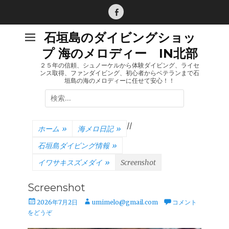
コ
ン
Facebook
テ
石垣島のダイビングショッ
ン
プ 海のメロディー IN北部
ツ
へ
２５年の信頼、シュノーケルから体験ダイビング、ライセ
ンス取得、ファンダイビング、初心者からベテランまで石
ス
垣島の海のメロディーに任せて安心！！
キ
検
ッ
索:
プ
/
/
ホーム
»
海メロ日記
»
石垣島ダイビング情報
»
イワサキスズメダイ
»
Screenshot
Screenshot
投
投
2026年7月2日
umimelo@gmail.com
コメント
稿
稿
をどうぞ
日
者