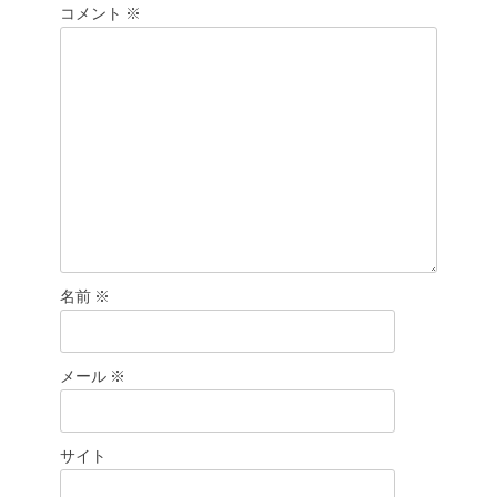
シ
コメント
※
ョ
ン
名前
※
メール
※
サイト