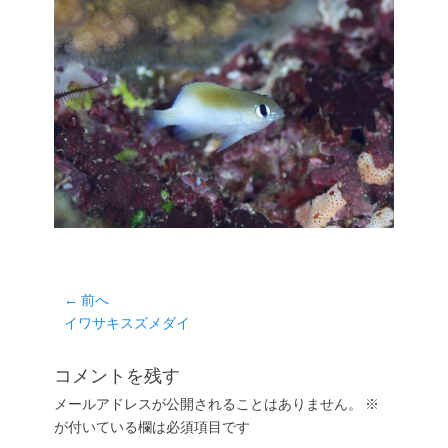
投
← 前へ
前
イワサキスズメダイ
稿
の
ナ
投
コメントを残す
ビ
稿:
ゲ
メールアドレスが公開されることはありません。
※
が付いている欄は必須項目です
ー