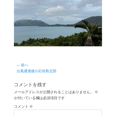
投
← 前へ
前
台風通過後の石垣島北部
稿
の
ナ
投
コメントを残す
ビ
稿:
ゲ
メールアドレスが公開されることはありません。
※
が付いている欄は必須項目です
ー
シ
コメント
※
ョ