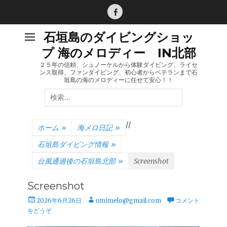
コ
ン
Facebook
テ
石垣島のダイビングショッ
ン
プ 海のメロディー IN北部
ツ
へ
２５年の信頼、シュノーケルから体験ダイビング、ライセ
ンス取得、ファンダイビング、初心者からベテランまで石
ス
垣島の海のメロディーに任せて安心！！
キ
検
ッ
索:
プ
/
/
ホーム
»
海メロ日記
»
石垣島ダイビング情報
»
台風通過後の石垣島北部
»
Screenshot
Screenshot
投
投
2026年6月26日
umimelo@gmail.com
コメント
稿
稿
をどうぞ
日
者