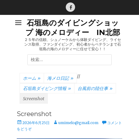
コ
ン
Facebook
テ
石垣島のダイビングショッ
ン
プ 海のメロディー IN北部
ツ
へ
２５年の信頼、シュノーケルから体験ダイビング、ライセ
ンス取得、ファンダイビング、初心者からベテランまで石
ス
垣島の海のメロディーに任せて安心！！
キ
検
ッ
索:
プ
/
/
ホーム
»
海メロ日記
»
石垣島ダイビング情報
»
台風前の陸仕事
»
Screenshot
Screenshot
投
投
2026年6月25日
umimelo@gmail.com
コメント
稿
稿
をどうぞ
日
者