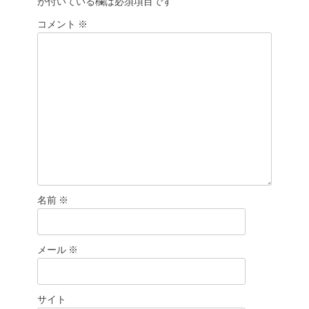
が付いている欄は必須項目です
ー
シ
コメント
※
ョ
ン
名前
※
メール
※
サイト