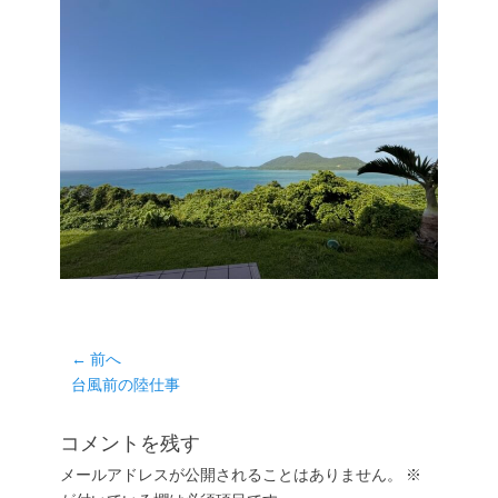
投
← 前へ
前
台風前の陸仕事
稿
の
ナ
投
コメントを残す
ビ
稿:
ゲ
メールアドレスが公開されることはありません。
※