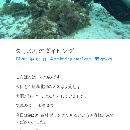
久しぶりのダイビング
投
投
2026年6月10日
umimelo@gmail.com
2件のコ
稿
稿
メント
日
者
こんばんは、むつみです。
今日も石垣島北部の天気は安定せず
大雨が降ったり止んだりしていました。
気温28℃ 水温28℃
今日は約20年前後ブランクがあるというお客様が来て
くださいました。