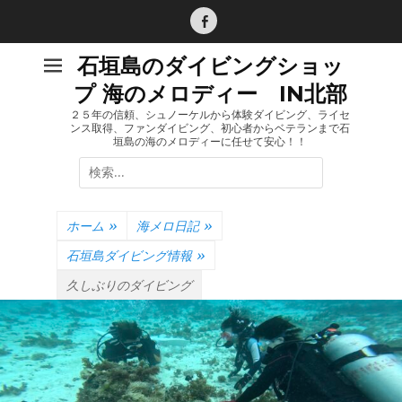
コ
ン
Facebook
テ
石垣島のダイビングショッ
ン
プ 海のメロディー IN北部
ツ
へ
２５年の信頼、シュノーケルから体験ダイビング、ライセ
ンス取得、ファンダイビング、初心者からベテランまで石
ス
垣島の海のメロディーに任せて安心！！
キ
検
ッ
索:
プ
ホーム
»
海メロ日記
»
石垣島ダイビング情報
»
久しぶりのダイビング