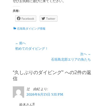
ぜひお気軽に遊びに来てください。
共有:
Facebook
Twitter
カ
石垣島ダイビング情報
テ
ゴ
リ
投
← 前へ
ー
前
初めてのダイビング！
稿
の
次へ →
ナ
投
次
石垣島北部エリアの魚たち
ビ
稿:
の
ゲ
投
“久しぶりのダイビング” への2件の返
ー
稿:
信
シ
ョ
辻 由紀
より:
ン
2026年6月15日 5:31 PM
鈴木さん!!