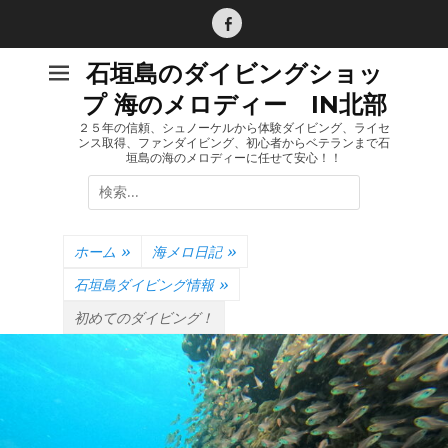
コ
ン
Facebook
テ
石垣島のダイビングショッ
ン
プ 海のメロディー IN北部
ツ
へ
２５年の信頼、シュノーケルから体験ダイビング、ライセ
ンス取得、ファンダイビング、初心者からベテランまで石
ス
垣島の海のメロディーに任せて安心！！
キ
検
ッ
索:
プ
ホーム
»
海メロ日記
»
石垣島ダイビング情報
»
初めてのダイビング！