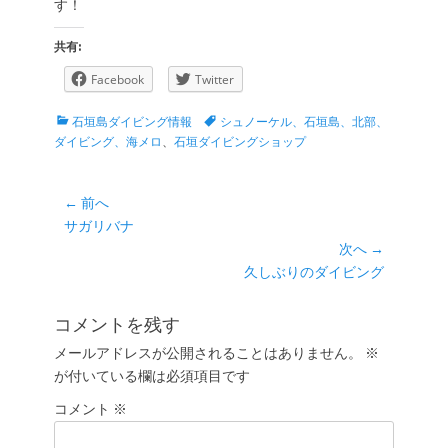
す！
共有:
Facebook
Twitter
カ
タ
石垣島ダイビング情報
シュノーケル、石垣島、北部、
テ
グ
ダイビング、海メロ
、
石垣ダイビングショップ
ゴ
リ
ー
投
← 前へ
前
サガリバナ
稿
の
次へ →
ナ
投
次
久しぶりのダイビング
ビ
稿:
の
ゲ
投
コメントを残す
ー
稿:
メールアドレスが公開されることはありません。
※
シ
が付いている欄は必須項目です
ョ
コメント
ン
※