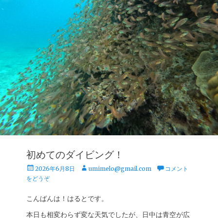
初めてのダイビング！
投
投
2026年6月8日
umimelo@gmail.com
コメント
稿
稿
をどうぞ
日
者
こんばんは！はるとです。
本日も相変わらず変な天気でしたが、日中は青空が広