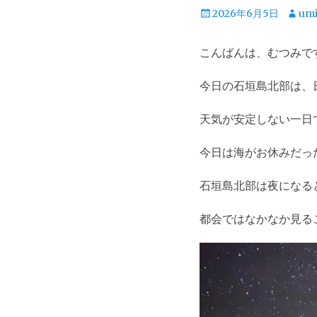
投
投
2026年6月5日
um
稿
稿
日
者
こんばんは、むつみで
今日の石垣島北部は、
天気が安定しない一日
今日は海がお休みだっ
石垣島北部は夜になる
都会ではなかなか見る