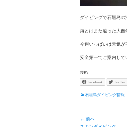
ダイビングで石垣島の
海とはまた違った大自
今週いっぱいは天気が
安全第一でご案内して
共有:
Facebook
Twitter
カ
石垣島ダイビング情報
テ
ゴ
リ
投
← 前へ
ー
前
スキンダイビング