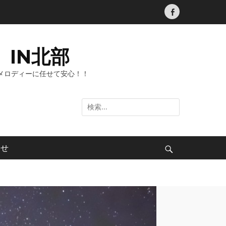
Facebook
IN北部
メロディーに任せて安心！！
検
索:
わせ
検
索