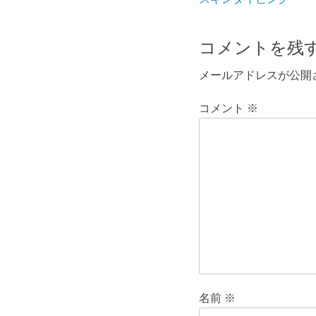
稿
の
ナ
投
コメントを残
ビ
稿:
メールアドレスが公開
ゲ
ー
コメント
※
シ
ョ
ン
名前
※