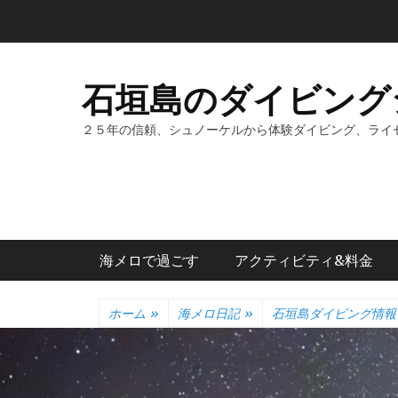
コ
ン
テ
ン
石垣島のダイビング
ツ
へ
２５年の信頼、シュノーケルから体験ダイビング、ライ
ス
キ
ッ
プ
メインメニュー
海メロで過ごす
アクティビティ&料金
ホーム
»
海メロ日記
»
石垣島ダイビング情報