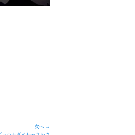
次へ →
ギョハナダイわっさわさ