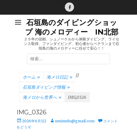
コ
ン
Facebook
テ
石垣島のダイビングショッ
ン
プ 海のメロディー IN北部
ツ
へ
２５年の信頼、シュノーケルから体験ダイビング、ライセ
ンス取得、ファンダイビング、初心者からベテランまで石
ス
垣島の海のメロディーに任せて安心！！
キ
検
ッ
索:
プ
/
/
ホーム
»
海メロ日記
»
石垣島ダイビング情報
»
海メロから世界へ
»
IMG_0326
IMG_0326
投
投
2026年6月1日
umimelo@gmail.com
コメント
稿
稿
をどうぞ
日
者