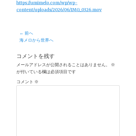
https://umimelo.com/wp/wp-
content/uploads/2026/06/IMG_0326.mov
投
← 前へ
前
海メロから世界へ
稿
の
ナ
投
コメントを残す
ビ
稿:
ゲ
メールアドレスが公開されることはありません。
※
が付いている欄は必須項目です
ー
シ
コメント
※
ョ
ン